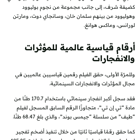
كضيفة شرف، إلى جانب مجموعة من نجوم بوليوود
وهوليوود من بينهم سلمان خان، وسانجاي دوت، ومارتن
لورانس، وماكس هوانغ.
أرقام قياسية عالمية للمؤثرات
والانفجارات
وللمرّة الأولى، حقق الفيلم رقمين قياسيين عالميين في
مجال المؤثرات والانفجارات السينمائية.
فقد سجل أكبر انفجار سينمائي باستخدام 170.7 طنًا من
مادة “تي إن تي”، متجاوزًا الرقم السابق المسجل لفيلم
“طيف” من سلسلة “جيمس بوند”، والذي بلغ 68.47 طنًا.
كما حقق رقمًا قياسيًا ثانيًا من خلال تنفيذ أضخم تفجير