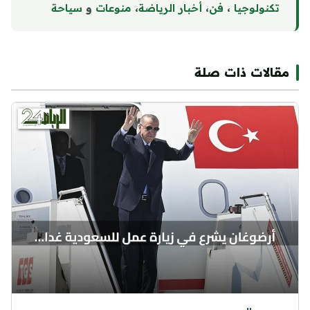
تكنولوجيا
،
فن
،
أخبار الرياضة
،
منوع
ا
ت
و
سياحة
مقالات ذات صلة