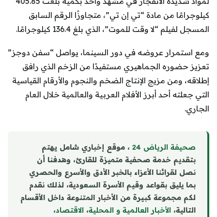
لمواد شديدة الانفجار في مشهد واحد بكمية بلغت 405.85
كيلوجرامًا من مادة “تي إن تي”، متجاوزًا الرقم السابق
المسجل لفيلم “لا وقت للموت”، الذي بلغ 136.4 كيلوجرامًا.
ومع استمرار عروضه في دور السينما، يواصل “سفن دوجز”
تعزيز حضوره الجماهيري مستفيدًا من الزخم الذي رافق
إطلاقه، ومن مزيج الإنتاج الضخم والنجوم والأرقام القياسية
التي جعلته أحد أبرز الأفلام العربية والعالمية خلال العام
الجاري.
صحيفة الرياض 24
، موقع إخباري شامل يهتم
بتقديم خدمة صحفية متميزة للقارئ، وهدفنا أن
نصل لقرائنا الأعزاء بالخبر الأدق والأسرع والحصري
بما يليق بقواعد وقيم الأسرة السعودية، لذلك نقدم
لكم مجموعة كبيرة من الأخبار المتنوعة داخل الأقسام
التالية،
الأخبار العالمية و المحلية
،
الاقتصاد
،