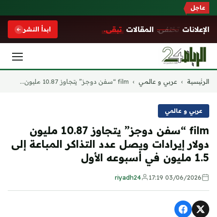
عاجل
الإعلانات
تختفي.
المقالات
تبقى.
ابدأ النشر
التجاوز
الرئيسية
›
عربي و عالمي
›
film “سفن دوجز” يتجاوز 10.87 مليون...
إلى
المحتوى
عربي و عالمي
film “سفن دوجز” يتجاوز 10.87 مليون
دولار إيرادات ويصل عدد التذاكر المباعة إلى
1.5 مليون في أسبوعه الأول
riyadh24
03/06/2026 17:19