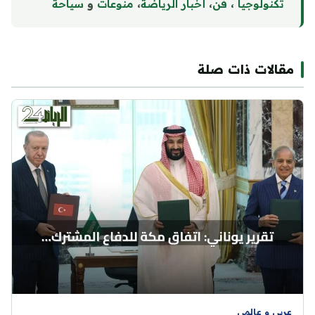
تكنولوجيا
،
فن
،
أخبار الرياضة
،
منوع
ا
ت
و
سياحة
مقالات ذات صلة
عربي و عالمي