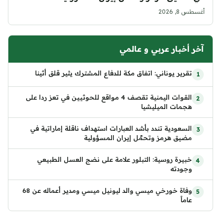
أغسطس 8, 2026
آخر أخبار عربي و عالمي
تقرير يوناني: اتفاق مكة للدفاع المشترك يثير قلق أثينا
القوات اليمنية تقصف 4 مواقع للحوثيين في تعز ردا على
هجمات الميليشيا
السعودية تندد بأشد العبارات استهداف ناقلة إماراتية في
مضيق هرمز وتحمّل إيران المسؤولية
خبيرة روسية: التبلور علامة على نضج العسل الطبيعي
وجودته
وفاة خورخي ميسي والد ليونيل ميسي ومدير أعماله عن 68
عاماً