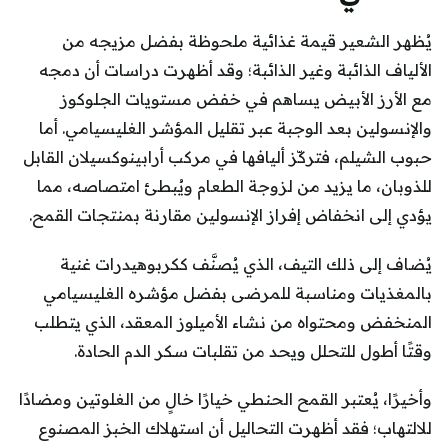
يُظهر الشعير قيمة غذائية ملحوظة بفضل مزيجه من
الألياف الذائبة وغير الذائبة؛ وقد أظهرت دراسات أن دمجه
مع الأرز الأبيض يساهم في خفض مستويات الجلوكوز
والإنسولين بعد الوجبة عبر تقليل المؤشر الغليسيامي. أما
حبوب الشيلم، فتركّز أليافها في مركب أرابينوكسيلان القابل
للذوبان، ما يزيد من لزوجة الطعام ويُبطئ امتصاصه، مما
يؤدي إلى انخفاض إفراز الإنسولين مقارنة بمنتجات القمح.
يُضاف إلى ذلك التيف، الذي يُصنَّف ككربوهيدرات غنية
بالمغذيات ومناسبة للمرضى بفضل مؤشره الغليسيامي
المنخفض ومحتواه من نشاء الأميلوز المعقد، الذي يتطلب
وقتًا أطول للتحلل ويحد من تقلبات سكر الدم الحادة.
وأخيرًا، يُعتبر القمح الحنطي خيارًا خالٍ من الغلوتين ومضادًا
للالتهاب؛ فقد أظهرت التحاليل أن استهلاك الخبز المصنوع