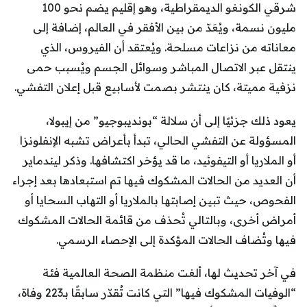
شرقي الكونغو الديمقراطية، وهو إقليم يضم نحو 100
مليون نسمة، ويُعَدّ من بين الأفقر في العالم، إضافة إلى
معاناته من نزاعات مسلحة. ويُعتقد أن الفيروس، الذي
ينتقل عبر الاتصال المباشر وسوائل الجسم ويُسبب حمى
نزفية مميتة، كان ينتشر بصمت لأسابيع قبل إعلان التفشي.
يعود ذلك جزئيًا إلى أن سلالة “بونديبوجيو” من إيبولا،
المسؤولة عن التفشي الحالي، تبدأ بأعراض تشبه الإنفلونزا
أو الملاريا أو التيفوئيد، ما قد يؤخر اكتشافها. وذكر ليندماير
أن العديد من الحالات المشكوك فيها تم استبعادها بعد إجراء
الفحوص، حيث تبين إصابتها بالملاريا أو التهاب السحايا أو
أمراض أخرى، وبالتالي تُحذف من قائمة الحالات المشكوك
فيها وتُضاف الحالات المؤكدة إلى الإحصاء الرسمي.
في آخر تحديث لها، ألغت منظمة الصحة العالمية فئة
“الوفيات المشكوك فيها” التي كانت تُقدّر سابقًا بـ223 وفاة،