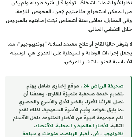
نظراً لأنها شملت أشخاصًا توفوا قبل فترة طويلة ولم يكن
من الممكن استخراج جثامينهم لإجراء الفحوص اللازمة.
وفي المقابل، تعافى ستة أشخاص ثبتت إصابتهم بالفيروس
خلال التفشي الحالي.
لا يتوفر حاليًا لقاح أو علاج معتمد لسلالة “بونديبوجيو”، مما
يجعل إجراءات الوقاية والسيطرة على العدوى هي الوسيلة
الأساسية لاحتواء انتشار المرض.
صحيفة الرياض 24
، موقع إخباري شامل يهتم
بتقديم خدمة صحفية متميزة للقارئ، وهدفنا أن
نصل لقرائنا الأعزاء بالخبر الأدق والأسرع والحصري
بما يليق بقواعد وقيم الأسرة السعودية، لذلك نقدم
لكم مجموعة كبيرة من الأخبار المتنوعة داخل الأقسام
التالية،
الأخبار العالمية و المحلية
،
الاقتصاد
،
تكنولوجيا
،
فن
،
أخبار الرياضة
،
منوع
ا
ت
و
سياحة