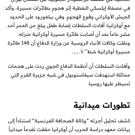
في مصفاة إيلسكي النفطية إثر هجوم بطائرات مسيرة، وأكد
الجيش الأوكراني وقوع الهجوم. وفي بيلغورود على الحدود
مع أوكرانيا، أفادت السلطات إصابة طفل يبلغ من العمر أحد
عشر عاماً بعد أن أصابت طائرة مسيرة أوكرانية منزله.
ونقلت وكالات الأنباء الروسية عن وزارة الدفاع أن 148 طائرة
مسيرة أوكرانية سُط ً ً ხ . , , .
وأفادت السلطات أن أنظمة الدفاع الجوي ردت على هجمات
مماثلة استهدفت سيفاستوبول في شبه جزيرة القرم التي
تسيطر عليها روسيا.
تطورات ميدانية
كشف تحليل أجرته “وكالة الصحافة الفرنسية” استناداً إلى
بيانات معهد دراسة الحرب أن أوكرانيا حققت تقدماً ميدانياً