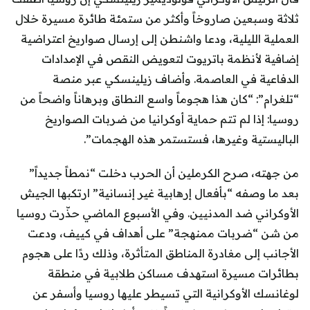
ثلاثة وسبعين صاروخاً وأكثر من ستمئة طائرة مسيرة خلال
العملية الليلية، ودعا واشنطن إلى إرسال صواريخ اعتراضية
إضافية لأنظمة باتريوت لتعويض النقص في الإمدادات
الدفاعية في العاصمة. وأضاف زيلينسكي عبر منصة
“تلغرام”: “كان هذا هجوماً واسع النطاق وبرهاناً واضحاً من
روسيا: إذا لم تتم حماية أوكرانيا من ضربات الصواريخ
الباليستية وغيرها، فستستمر هذه الهجمات”.
من جهته، صرح الكرملين أن الحرب دخلت “نمطاً جديداً”
بعد ما وصفه “بأفعال إرهابية غير إنسانية” ارتكبها الجيش
الأوكراني ضد المدنيين. وفي الأسبوع الماضي حذّرت روسيا
من شن “ضربات ممنهجة” على أهداف في كييف، ودعت
الأجانب إلى مغادرة المناطق المتأثرة، وذلك ردًا على هجوم
بطائرات مسيرة استهدف مساكن طلابية في منطقة
لوغانسك الأوكرانية التي تسيطر عليها روسيا وأسفر عن