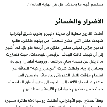
نستطع فهم ما يحدث… هل هي نهاية العالم؟”.
الأضرار والخسائر
أفادت تقارير محلية أن مدينة دنيبرو جنوب شرق أوكرانيا
شهدت مقتل اثني عشر شخصاً، من بينهم طفلان، عقب
تدمير جزئي لمبنى سكني مكوّن من أربعة طوابق. كما أُشير
إلى أن كييف كانت الهدف الرئيسي للهجمات، حيث تضرّرت
ما لا يقل عن تسعة مبانٍ مرتفعة، وروضة أطفال، وعيادة،
ومباني إدارية. وأعلنت شركة “دي.تي.إي.كيه” للطاقة عن
انقطاع مؤقت للتيار الكهربائي عن مائة وأربعين ألف
مشترك. اضطرّ الآلاف إلى اللجوء إلى مترو أنفاق العاصمة،
حيث حمل بعضهم حيواناتهم الأليفة وممتلكاتهم.
وفقاً لسلاح الجو الأوكراني، أطلقت روسيا 656 طائرة مسيرة