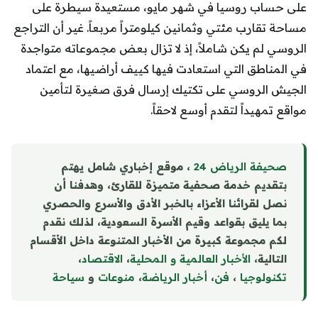
على حساب روسيا في شهر مايو، مستعيدة سيطرة على
مساحة تقارب مئتي وثمانين كيلومتراً مربعاً. غير أن التراجع
الروسي لم يكن شاملاً، إذ لا تزال بعض مجموعاته متواجدة
في المناطق التي استعادت فيها كييف أراضيها، مع اعتماد
الجيش الروسي على تكتيك إرسال فرق صغيرة لتأمين
مواقع تمهيداً لتقدم أوسع لاحقاً.
صحيفة الرياض 24
، موقع إخباري شامل يهتم
بتقديم خدمة صحفية متميزة للقارئ، وهدفنا أن
نصل لقرائنا الأعزاء بالخبر الأدق والأسرع والحصري
بما يليق بقواعد وقيم الأسرة السعودية، لذلك نقدم
لكم مجموعة كبيرة من الأخبار المتنوعة داخل الأقسام
التالية،
الأخبار العالمية و المحلية
،
الاقتصاد
،
تكنولوجيا
،
فن
،
أخبار الرياضة
،
منوع
ا
ت
و
سياحة