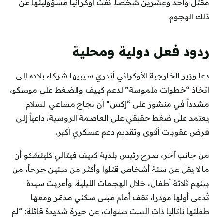
مقتل واحد وعشرين شخصاً. نفت أوكرانيا مسؤوليتها عن
ذلك الهجوم.
ردود فعل دولية ومحلية
دعا وزير الخارجية الأوكراني أندري سيبيها شركاء بلاده إلى
اتخاذ “خطوات ملموسة” لدعم كييف والضغط على موسكو،
مشدداً في منشور على “إكس” أن نجاح مساعي السلام
يعتمد على ضغط حقيقي على العاصمة الروسية، داعياً إلى
فرض عقوبات أقوى وتقديم دعم عسكري أكبر.
من جانب آخر، صرح رئيس بلدية كييف فيتالي كليتشكو أن
ما لا يقل عن ستة أشخاص قتلوا وأكثر من ستين جرحاً، من
بينهم ثلاثة أطفال، خلال الهجمات الليلية. وأعربت سيدة
تُدعى أولها مودرا، تقف أمام مبنى سكني مدمّر ومعها
طفلتها ناتاليا ذات الست سنوات، عن حيرة شديدة قائلة: “لم