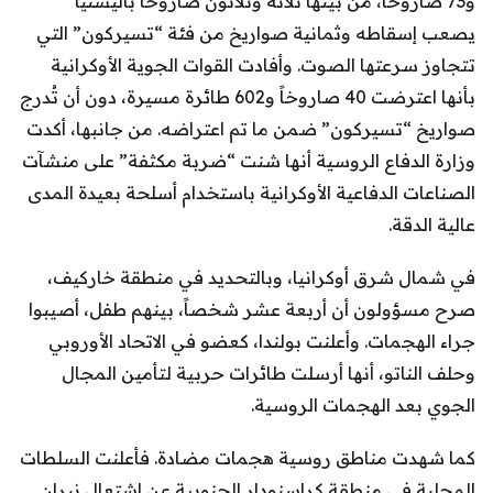
و73 صاروخاً، من بينها ثلاثة وثلاثون صاروخاً باليستياً
يصعب إسقاطه وثمانية صواريخ من فئة “تسيركون” التي
تتجاوز سرعتها الصوت. وأفادت القوات الجوية الأوكرانية
بأنها اعترضت 40 صاروخاً و602 طائرة مسيرة، دون أن تُدرج
صواريخ “تسيركون” ضمن ما تم اعتراضه. من جانبها، أكدت
وزارة الدفاع الروسية أنها شنت “ضربة مكثفة” على منشآت
الصناعات الدفاعية الأوكرانية باستخدام أسلحة بعيدة المدى
عالية الدقة.
في شمال شرق أوكرانيا، وبالتحديد في منطقة خاركيف،
صرح مسؤولون أن أربعة عشر شخصاً، بينهم طفل، أصيبوا
جراء الهجمات. وأعلنت بولندا، كعضو في الاتحاد الأوروبي
وحلف الناتو، أنها أرسلت طائرات حربية لتأمين المجال
الجوي بعد الهجمات الروسية.
كما شهدت مناطق روسية هجمات مضادة. فأعلنت السلطات
المحلية في منطقة كراسنودار الجنوبية عن اشتعال نيران