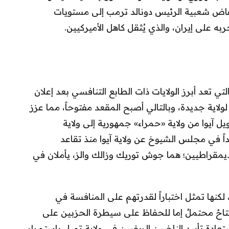
ض شعبية الرئيس دونالد ترمب إلى مستويات
ه على إيران، والذي يُثقل كاهل الأميركيين.
تي تعد أبرز الولايات ذات الطابع التنافسي بعد إعلان
لاية جديدة، وبالتالي أصبح المقعد مفتوحاً، مما عزز
ل آيوا من ولاية «حمراء» جمهورية إلى ولاية
 في مجلس الشيوخ عن ولاية آيوا منذ تقاعد
م 2015، فإن اثنين من الديمقراطيين؛ هما جوش توريك وزالك والز، يأملان في
لكنها تمثل اختباراً لقدرتهم على المنافسة في
مفتاحٌ محتملٌ إما للحفاظ على سيطرة الحزبين على
ادة تأييد الناخبين الريفيين في ولايةٍ تميل باستمرار