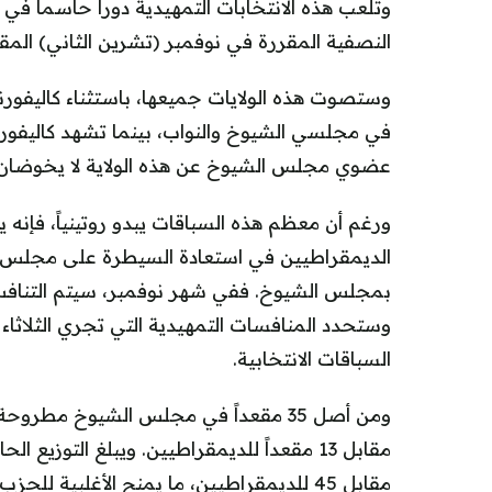
وتلعب هذه الانتخابات التمهيدية دوراً حاسماً ف
النصفية المقررة في نوفمبر (تشرين الثاني) المق
وستصوت هذه الولايات جميعها، باستثناء كاليفورن
في مجلسي الشيوخ والنواب، بينما تشهد كاليفورن
عضوي مجلس الشيوخ عن هذه الولاية لا يخوضان ان
ورغم أن معظم هذه السباقات يبدو روتينياً، فإن
الديمقراطيين في استعادة السيطرة على مجلس ال
السباقات الانتخابية.
مقابل 45 للديمقراطيين، ما يمنح الأغلبية 