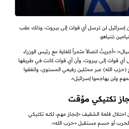
، إن إسرائيل لن ترسل أي قوات إلى بيروت، وذلك عقب
امين نتنياهو.
أجريتُ اتصالاً مثمراً للغاية مع رئيس الوزراء
رسال أي قوات إلى بيروت، وأن أي قوات كانت في طريقها
 مع (حزب الله) عبر ممثلين رفيعي المستوى، واتفقوا
جمهم ولن يهاجموا إسرائيل».
نجاز تكتيكي مؤقت
 احتلال قلعة الشقيف «إنجاز مهم، لكنه تكتيكي
الحرب أو حسم مستقبل «حزب الله».