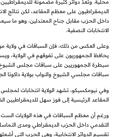
محلية. وتُعدّ دوائر كثيرة مضمونة للديمقراطيين
الديمقراطيون على معظم المقاعد، لكن نتائج الانت
داخل الحزب مقابل جناح المعتدلين، وهو ما سي
الانتخابات النصفية.
وعلى العكس من ذلك، فإن السباقات في ولاية مو
يحافظ الجمهوريون على تفوقهم في الولاية، وي
سيطرة الجمهوريين على سباقات مجلس الشيوخ. 
سباقات مجلسي الشيوخ والنواب بولاية داكوتا الجنو
وفي نيومكسيكو، تشهد الولاية انتخابات لمجلس
المقاعد الرئيسية إلى فوز سهل للديمقراطيين 
ورغم أن معظم السباقات في هذه الولايات الست 
التقدمي داخل الحزب الديمقراطي ومدى التماسك 
تقسيم الدوائر الانتخابية، وهي الحرب التي أشعل