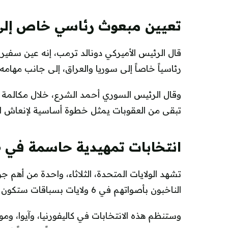
تعيين مبعوث رئاسي خاص إلى 
قال الرئيس الأميركي دونالد ترمب، إنه عين سفير ا
رئاسياً خاصاً إلى سوريا والعراق، إلى جانب مهامه 
وقال الرئيس السوري أحمد الشرع، خلال مكالمة ها
تبقى من العقوبات يمثل خطوة أساسية لإنعاش ال
انتخابات تمهيدية حاسمة في 6 ولايات أميركية
الناخبون بأصواتهم في 6 ولايات بسباقات ستكون نتائجها محورية في تحديد موازين القوى بالكونغرس.
وستنظم هذه الانتخابات في كاليفورنيا، وآيوا، ومو