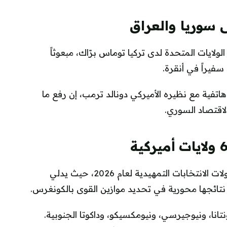
سوريا والعراق
لولايات المتحدة لدى تركيا توماس برّاك، مبعوثاً
سفيراً في أنقرة.
تفية مع نظيره الأميركي دونالد ترمب، إن رفع ما
اقتصاد السوري.
تشهد الولايات المتحدة، الثلاثاء، واحدة من أهم جولات الانتخابات التمهيدية لعام 2026، حيث يدلي
نتانا، ونيوجيرسي، ونيومكسيكو، وداكوتا الجنوبية.