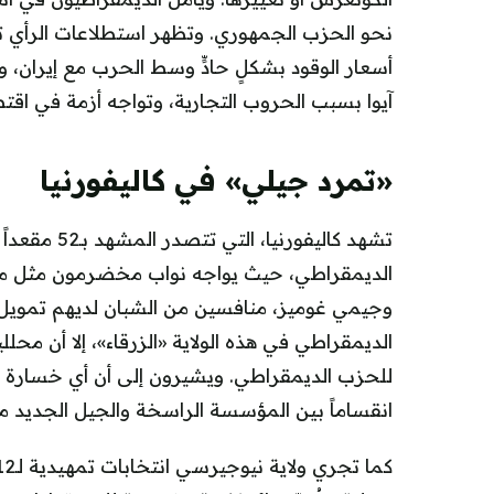
نحو الحزب الجمهوري. وتظهر استطلاعات الرأي ت
أسعار الوقود بشكلٍ حادٍّ وسط الحرب مع إيران، 
آيوا بسبب الحروب التجارية، وتواجه أزمة في اقتص
«تمرد جيلي» في كاليفورنيا
تشهد كاليفورن
الديمقراطي، حيث يواجه نواب مخضرمون مثل ما
وجيمي غوميز، منافسين من الشبان لديهم تمويل 
الديمقراطي في هذه الولاية «الزرقاء»، إلا أن مح
للحزب الديمقراطي. ويشيرون إلى أن أي خسارة 
انقساماً بين المؤسسة الراسخة والجيل الجديد م