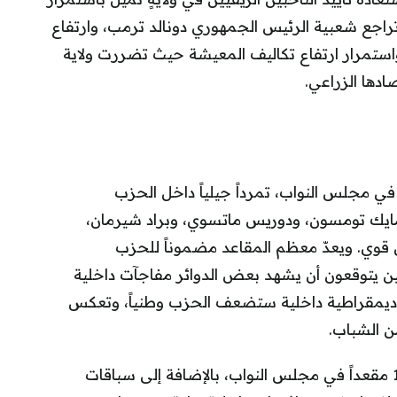
راجع شعبية الرئيس الجمهوري دونالد ترمب، وارتفاع
واستمرار ارتفاع تكاليف المعيشة حيث تضررت ولاية
ادها الزراعي.
يا، التي تتصدر المشهد بـ52 مقعداً في مجلس النواب، تمرداً جيلياً داخل الحزب
يك تومسون، ودوريس ماتسوي، وبراد شيرمان،
قوي. ويعدّ معظم المقاعد مضموناً للحزب
للين يتوقعون أن يشهد بعض الدوائر مفاجآت داخلية
ديمقراطية داخلية ستضعف الحزب وطنياً، وتعكس
ن الشباب.
كما تجري ولاية نيوجيرسي انتخابات تمهيدية لـ12 مقعداً في مجلس النواب، بالإضافة إلى سباقات