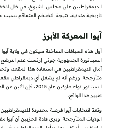
الديمقراطيين على مجلس الشيوخ، في ظل انخفا
تاريخية متدنية، نتيجة التضخم المتفاقم بسبب حرب
آيوا المعركة الأبرز
أول هذه السباقات الساخنة سيكون في ولاية آيوا ال
السيناتورة الجمهورية جوني إرنست عدم الترشح لو
آمال الديمقراطيين في استعادة هذا المقعد، وتحوي
متأرجحة. ورغم أنه لم يشغل أي ديمقراطي مقعداً
السيناتور توك هاركين عا
تغيير هذا الواقع.
وتعدّ انتخابات آيوا فرصة محدودة للديمقراطيين، 
الولايات المتأرجحة. ويرى قادة الحزبين أن آيوا 
الكونغرس أو تغييرها. ويأمل الديمقراطيون في استع