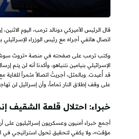
قال الرئيس الأميركي دونالد ترمب، اليوم الاثنين
اتصال هاتفي أجراه مع رئيس الوزراء الإسرائيلي بني
وكتب ترمب على صفحته في منصة «تروث سوشيال»: «
الإسرائيلي بنيامين نتنياهو، وأكدنا أنه لن يتم إ
قد أُعيدت. وبالمثل، أجريتُ اتصالاً مثمراً للغاية
على وقف إطلاق النار تماماً، وأن إسرائيل لن تها
خبراء: احتلال قلعة الشقيف إ
أجمع خبراء أمنيون وعسكريون إسرائيليون على أن
مؤقت»، ولا يكفي لتحقيق تحول استراتيجي في 