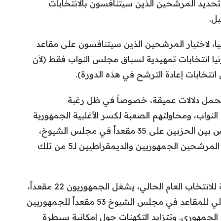
ي تحديد المرشحين الذين سيتنافسون بالانتخابات
بل.
يا، لاختيار المرشحين الذين سيتنافسون على مقاعد
يا انتخابات تمهيدية لسباق مجلس النواب فقط (لأن
تخابات إعادة الترشح في هذه الدورة).
ه يحمل دلالات عميقة، خصوصاً في ظل رغبة
نواب، ومحاولتهم الصعبة لكسر الأغلبية الجمهورية
بمجلس الشيوخ. ففي شهر نوفمبر، سيتم التنافس بين الحزبين على 35 مقعداً في مجلس الشيوخ،
وستحدد المنافسات التمهيدية التي تجري الثلاثاء المرشحين الجمهوريين والديمقراطيين لـ5 من تلك
ومن أصل 35 مقعداً في مجلس الشيوخ مطروحة للانتخاب العام الحالي، يشغل الجمهوريون 22 مقعداً،
مقابل 13 مقعداً للديمقراطيين. ويبلغ التوزيع الحالي للمقاعد في مجلس الشيوخ 53 مقعداً للجمهوريين
للحزب الجمهوري. وتتزايد التكهنات حول إمكانية سيطرة