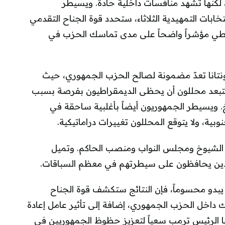
، لكنها تشهد منافسات داخلية حادة. ويسيطر
خابات التمهيدية الثلاثاء، ستحدد قوة الجناح التقدمي
عطي مؤشراً واضحاً على مدى تماسك الحزب في
نتانا تعدّ مضمونة لصالح الحزب الجمهوري، حيث
ستبعد محللون أن يحظى الديمقراطيون بفرصة بسبب
ويسيطر الجمهوريون أيضاً بأغلبية ساحقة في
بية، ولا يتوقع المحللون تغييرات دراماتيكية.
 الشيوخ ومجلس النواب ومنصب الحاكم. وتميل
الذين يحافظون على سيطرتهم في معظم السباقات.
يبدو محسوماً، فإن النتائج ستكشف قوة الجناح
داخل الحزب الجمهوري، إضافة إلى تأثير عامل إعادة
ها الرئيس ترمب سعياً لتعزيز حظوظ الجمهوريين في