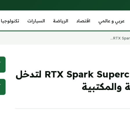
عربي و عالمي
اقتصاد
الرياضة
السيارات
تكنولوجيا
آ
إنفيديا تُطلق شريحة RTX Spark Superchip لتدخل
والمكتبية
آ