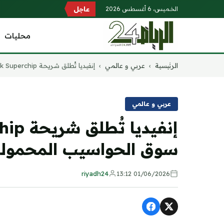
الخميس، 6 أغسطس 2026
عاجل
محليات
التجاوز
الرئيسية
›
عربي و عالمي
›
إنفيديا تُطلق شريحة RTX Spark Superchip...
إلى
المحتوى
عربي و عالمي
سوق الحواسيب المحمولة 
riyadh24
01/06/2026 13:12