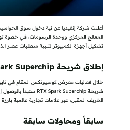
أعلنت شركة إنفيديا عن نية دخول سوق الحواس
المعالج المركزي ووحدة الرسومات، في خطوة تهد
تشكيل أجهزة الكمبيوتر لتلبية متطلبات عصر الذكا
إطلاق شريحة RTX Spark Superchip
خلال فعاليات معرض كومبيوتكس المقام في تايبيه
شريحة X Spark Superchip
الخريف المقبل، عبر علامات تجارية عالمية بارزة م
سابقاً ومحاولات سابقة