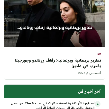
فن
تقارير بريطانية وبرتغالية: زفاف رونالدو وجورجينا
يقترب في ماديرا
أغسطس 3, 2026
آخر أخبار فن
أسطورة الأراكنة وفلسفة ديكارت في The Matrix: من جدل
الحنفاء والصابئة إلى سجن المادة الرقمي