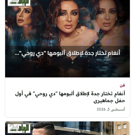
فن
أنغام تختار جدة لإطلاق ألبومها "دي روحي" في أول
حفل جماهيري
أغسطس 3, 2026