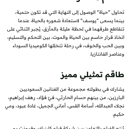
تحاول “حياة” الوصول إلى النهاية التي قد تكون حتمية،
بينما يسعى “يوسف” لاستعادة شعوره بالحياة. عندما
تتقاطع طرقهما في لحظة مليئة بالمآزق، يُجبر الثنائي على
اتخاذ قرار حاسم بين الحياة والموت، بين التحكم والتسليم،
وبين الحب والخوف، في رحلة تتخللها الكوميديا السوداء
وعناصر الفانتازيا.
طاقم تمثيلي مميز
يشارك في بطولته مجموعة من الفنانين السعوديين
البارزين، من بينهم حسام الحارثي، فيّ فؤاد، رهف إبراهيم،
نجلاء العبدالله، أسامة القس، أماني الجميل، غادة عبود، ومي
حكيم.
يُنتج الفيلم بالتعاون بين شركة فيلم كلينيك، وفرونت رو