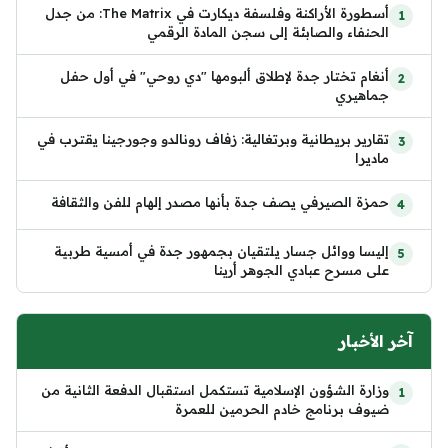
أسطورة الأراكنة وفلسفة ديكارت في The Matrix: من جدل
الحنفاء والصابئة إلى سجن المادة الرقمي
أنغام تختار جدة لإطلاق ألبومها "دي روحي" في أول حفل
جماهيري
تقارير بريطانية وبرتغالية: زفاف رونالدو وجورجينا يقترب في
ماديرا
حمزة الصيرفي يصف جدة بأنها مصدر إلهام للفن والثقافة
إليسا ووائل جسار يلتقيان بجمهور جدة في أمسية طربية
على مسرح عبادي الجوهر أرينا
آخر الأخبار
وزارة الشؤون الإسلامية تستكمل استقبال الدفعة الثانية من
ضيوف برنامج خادم الحرمين للعمرة