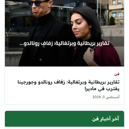
فن
تقارير بريطانية وبرتغالية: زفاف رونالدو وجورجينا
يقترب في ماديرا
أغسطس 3, 2026
آخر أخبار فن