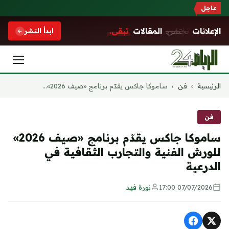
عاجل
الإعلانات
تختفي.
المقالات
تبقى.
ابدأ النشر
التجاوز
الرئيسية
›
فن
›
ساموكا جاكس يقدّم برنامج «صيف 2026»...
إلى
المحتوى
فن
ساموكا جاكس يقدّم برنامج «صيف 2026»
للورش الفنية والتجارب الثقافية في
الدرعية
07/07/2026 17:00
نورة فهد