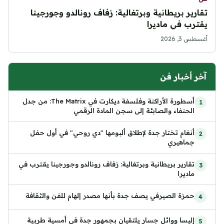
تقارير بريطانية وبرتغالية: زفاف رونالدو وجورجينا
يقترب في ماديرا
أغسطس 3, 2026
آخر أخبار فن
أسطورة الأراكنة وفلسفة ديكارت في The Matrix: من جدل
الحنفاء والصابئة إلى سجن المادة الرقمي
أنغام تختار جدة لإطلاق ألبومها "دي روحي" في أول حفل
جماهيري
تقارير بريطانية وبرتغالية: زفاف رونالدو وجورجينا يقترب في
ماديرا
حمزة الصيرفي يصف جدة بأنها مصدر إلهام للفن والثقافة
إليسا ووائل جسار يلتقيان بجمهور جدة في أمسية طربية