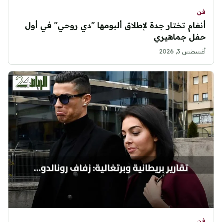
فن
أنغام تختار جدة لإطلاق ألبومها "دي روحي" في أول
حفل جماهيري
أغسطس 3, 2026
فن