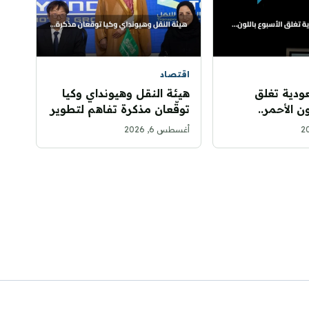
اقتصاد
ودية تغلق
هيئة النقل وهيونداي وكيا
ن الأحمر..
توقّعان مذكرة تفاهم لتطوير
والمؤشر العام يخسر 76
التنقل الذكي
أغسطس 6, 2026