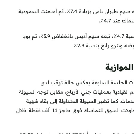
تصدر سهم نسيج القائمة بنسبة ارتفاع 8.7٪، تلاه سهم طيران ناس بزيادة 7.4٪، ثم أسمنت السعودية
من جهة أخرى، كان سهم لوبريف الأكثر تراجعاً بنسبة 4.7٪، تبعه سهم أديس بانخفاض 3.9٪، ثم بوبا
لموازية
ات الجلسة السابقة يعكس حالة ترقب لدى
لقيادية بعمليات جني الأرباح، مقابل توجه السيولة
مات. كما تشير السيولة المتداولة إلى بقاء شهية
المستثمرين عند مستويات جيدة، ما قد يدعم محاولات السوق للتماسك فوق حاجز 11 ألف نقطة خلال