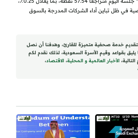
من جهة أخرى، أنهى مؤشر السوق الموازية “نمو” جلسة اليوم متراجعاً 57.54 نقطة، بما يعادل 0.25٪،
تحركاته العرضية في ظل تباين أداء الشركات المدرجة بالسوق
تقديم خدمة صحفية متميزة للقارئ، وهدفنا أن نصل
ا يليق بقواعد وقيم الأسرة السعودية، لذلك نقدم لكم
التالية،
الأخبار العالمية و المحلية
،
الاقتصاد
،