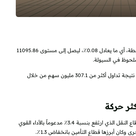
أنهى مؤشر تاسي جلسة الاثنين منخفضاً 8.56 نقطة، أي ما يعادل 0.08٪، ليصل إلى مستوى 11095.86
ملحوظ في السيولة.
بلغت قيمة السيولة المتداولة نحو 6.5 مليار ريال، نتيجة تداول أكثر من 307.1 مليون سهم من خلال
ثر حركة
أغلقت ثلاثة عشر قطاعاً على ارتفاع، يتصدرها قطاع النقل الذي ارتفع بنسبة 3.4٪ مدعوماً بالأداء القوي
كان أبرزها قطاع التأمين بانخفاض 1.3٪.