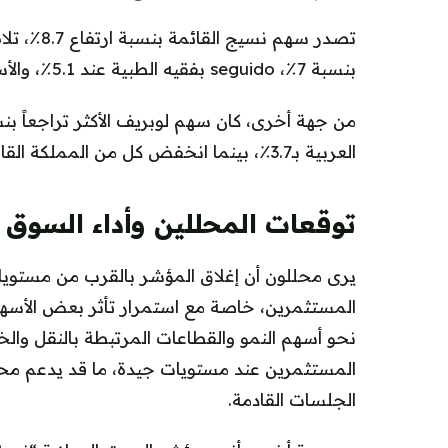
بنسبة 7٪، seguido بفقيه الطبية عند 5.1٪، والأسماك عند 4.7٪.
العربية بـ3.7٪، بينما انخفض كل من المملكة القابضة وبترو رابغ بنسبة 2.9٪.
توقعات المحللين وأداء السوق ا
يرى محللون أن إغلاق المؤشر بالقرب من مستوي
المستثمرين، خاصة مع استمرار تأثر بعض الأسهم ا
نحو أسهم النمو والقطاعات المرتبطة بالنقل والخد
الجلسات القادمة.