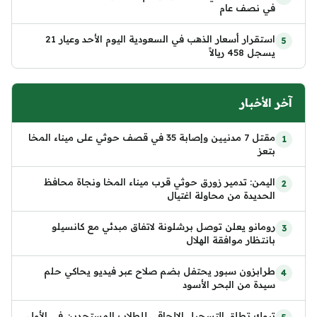
في نصف عام
استقرار أسعار الذهب في السعودية اليوم الأحد وعيار 21
يسجل 458 ريالاً
آخر الأخبار
مقتل 7 مدنيين وإصابة 35 في قصف حوثي على ميناء المخا
بتعز
اليمن: تدمير زورق حوثي قرب ميناء المخا ونجاة محافظ
الحديدة من محاولة اغتيال
رومانو يعلن توصل برشلونة لاتفاق مبدئي مع كانسيلو
بانتظار موافقة الهلال
طرابزون سبور يحتفل بضم صلاح عبر فيديو يحاكي حلم
سيدة من البحر الأسود
تبوك تطلق التسجيل الإلحاقي للطلاب المستجدين في الأول