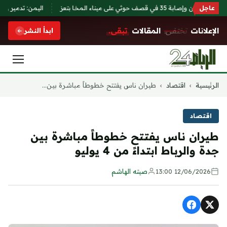
 على ميناء المخا بتعز
عاجل
اليمن: تدمير زورق 
الإعلانات
تختفي.
المقالات
تبقى.
ابدأ النشر
التجاوز
الرئيسية
›
اقتصاد
›
طيران ناس يفتتح خطوطاً مباشرة بين...
إلى
المحتوى
اقتصاد
طيران ناس يفتتح خطوطاً مباشرة بين
جدة والرباط ابتداءً من 4 يوليو
12/06/2026 13:00
صيته الهاشم