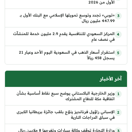
الأول من 2026
«توبي» تجدد وتوسع تمويلها الإسلامي مع البنك الأول بـ
447.99 مليون ريال
المركز السعودي للتنافسية يقدم 2.9 مليون خدمة للمنشآت
في نصف عام
استقرار أسعار الذهب في السعودية اليوم الأحد وعيار 21
يسجل 458 ريالاً
آخر الأخبار
وزير الخارجية الباكستاني يوضح سبع نقاط أساسية بشأن
اتفاقية مكة للدفاع المشترك
الإسباني راؤول فرنانديز يتوّج بلقب جائزة بريطانيا الكبرى
في سباق الدراجات النارية
وزارة التجارة توقف وكالة سيارات وتغرمها 8 ملايين ريال