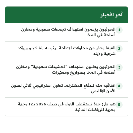
آخر الأخبار
الحوثيون يزعمون استهداف تجمعات سعودية ومخازن
أسلحة في المخا
الفيفا يحذر من محاولات الإطاحة برئيسه إنفانتينو ويؤكد
شرعية ولايته
الحوثيون يعلنون استهداف “تحشيدات سعودية” ومخازن
أسلحة في المخا بصواريخ ومسيّرات
اتفاقية مكة للدفاع المشترك.. تعاون استراتيجي ثلاثي لصون
الأمن الإقليمي
شواطئ جدة تستقطب الزوار في صيف 2026 بـ12 وجهة
بحرية للرياضات المائية