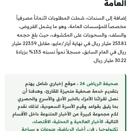
العامة
إضافة إلى السندات، شملت المطلوبات ائتماناً مصرفياً
مخصصاً للمؤسسات العامة، وهو ما يشمل القروض،
والسلف، والسحوبات على المكشوف، حيث بلغ حجمه
253.81 مليار ريال في نهاية أيار/مايو، مقابل 223.59 مليار
ريال في العام السابق، مسجلاً نمواً نسبته 13.5% بزيادة
30.22 مليار ريال.
صحيفة الرياض 24
، موقع إخباري شامل يهتم
بتقديم خدمة صحفية متميزة للقارئ، وهدفنا أن
نصل لقرائنا الأعزاء بالخبر الأدق والأسرع والحصري
بما يليق بقواعد وقيم الأسرة السعودية، لذلك نقدم
لكم مجموعة كبيرة من الأخبار المتنوعة داخل الأقسام
التالية،
الأخبار العالمية و المحلية
،
الاقتصاد
،
تكنولوجيا
،
فن
،
أخبار الرياضة
،
منوع
ا
ت
و
سياحة