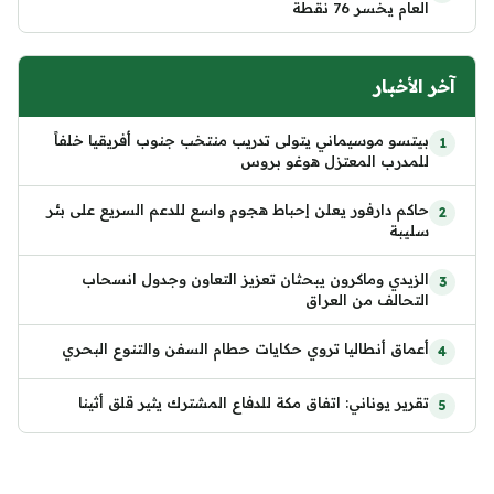
العام يخسر 76 نقطة
آخر الأخبار
بيتسو موسيماني يتولى تدريب منتخب جنوب أفريقيا خلفاً
للمدرب المعتزل هوغو بروس
حاكم دارفور يعلن إحباط هجوم واسع للدعم السريع على بئر
سليبة
الزيدي وماكرون يبحثان تعزيز التعاون وجدول انسحاب
التحالف من العراق
أعماق أنطاليا تروي حكايات حطام السفن والتنوع البحري
تقرير يوناني: اتفاق مكة للدفاع المشترك يثير قلق أثينا