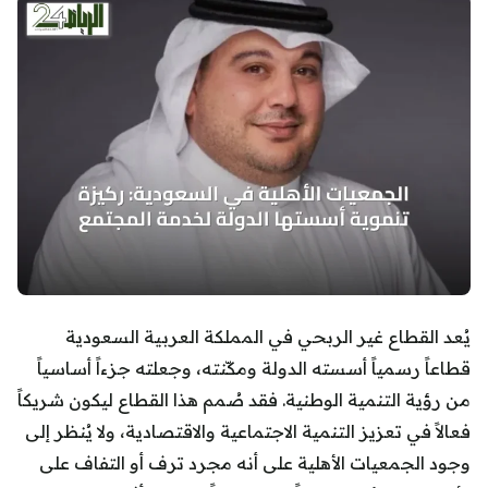
يُعد القطاع غير الربحي في المملكة العربية السعودية
قطاعاً رسمياً أسسته الدولة ومكّنته، وجعلته جزءاً أساسياً
من رؤية التنمية الوطنية. فقد صُمم هذا القطاع ليكون شريكاً
فعالاً في تعزيز التنمية الاجتماعية والاقتصادية، ولا يُنظر إلى
وجود الجمعيات الأهلية على أنه مجرد ترف أو التفاف على