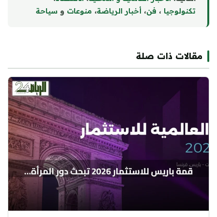
تكنولوجيا
،
فن
،
أخبار الرياضة
،
منوع
ا
ت
و
سياحة
مقالات ذات صلة