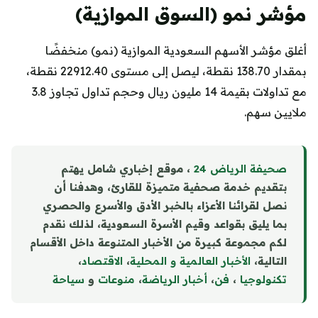
مؤشر نمو (السوق الموازية)
أغلق مؤشر الأسهم السعودية الموازية (نمو) منخفضًا
بمقدار 138.70 نقطة، ليصل إلى مستوى 22912.40 نقطة،
مع تداولات بقيمة 14 مليون ريال وحجم تداول تجاوز 3.8
ملايين سهم.
صحيفة الرياض 24
، موقع إخباري شامل يهتم
بتقديم خدمة صحفية متميزة للقارئ، وهدفنا أن
نصل لقرائنا الأعزاء بالخبر الأدق والأسرع والحصري
بما يليق بقواعد وقيم الأسرة السعودية، لذلك نقدم
لكم مجموعة كبيرة من الأخبار المتنوعة داخل الأقسام
التالية،
الأخبار العالمية و المحلية
،
الاقتصاد
،
تكنولوجيا
،
فن
،
أخبار الرياضة
،
منوع
ا
ت
و
سياحة