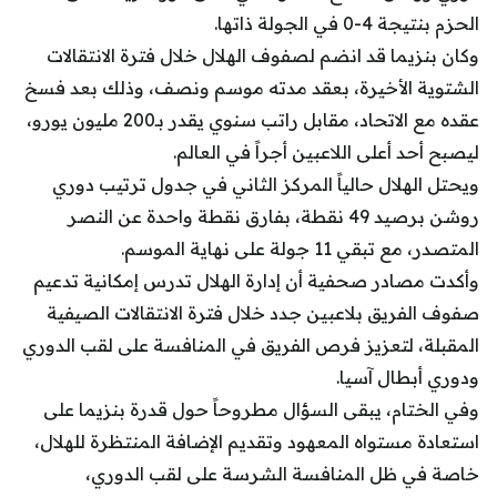
الحزم بنتيجة 4-0 في الجولة ذاتها.
وكان بنزيما قد انضم لصفوف الهلال خلال فترة الانتقالات
الشتوية الأخيرة، بعقد مدته موسم ونصف، وذلك بعد فسخ
عقده مع الاتحاد، مقابل راتب سنوي يقدر بـ200 مليون يورو،
ليصبح أحد أعلى اللاعبين أجراً في العالم.
ويحتل الهلال حالياً المركز الثاني في جدول ترتيب دوري
روشن برصيد 49 نقطة، بفارق نقطة واحدة عن النصر
المتصدر، مع تبقي 11 جولة على نهاية الموسم.
وأكدت مصادر صحفية أن إدارة الهلال تدرس إمكانية تدعيم
صفوف الفريق بلاعبين جدد خلال فترة الانتقالات الصيفية
المقبلة، لتعزيز فرص الفريق في المنافسة على لقب الدوري
ودوري أبطال آسيا.
وفي الختام، يبقى السؤال مطروحاً حول قدرة بنزيما على
استعادة مستواه المعهود وتقديم الإضافة المنتظرة للهلال،
خاصة في ظل المنافسة الشرسة على لقب الدوري،