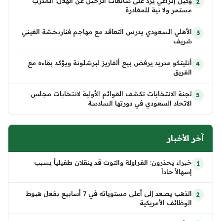
وكيل إنزاغي يرد على شائعات الرحيل عن الهلال: المدرب
مستمر ولا نية للمغادرة
الأهلي السعودي يدرس التعاقد مع مهاجم فناربخشة الغيني
شريف
أتليتكو مدريد يرفض بيع ألفاريز لبرشلونة ويؤكد بقاءه مع
الفريق
لجنة الانتخابات تكشف القوائم الأولية لانتخابات مجلس
الاتحاد السعودي في دورتها السادسة
آخر الأخبار
خبراء يحذرون: الفراولة والتوت قد ينقلان طفيلياً يسبب
إسهالاً حاداً
الذهب يصعد إلى أعلى مستوياته في 7 أسابيع بفعل هبوط
الوظائف الأمريكية