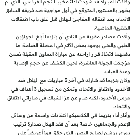
وكانت المباراة قد شهدت أداءً مخيباً للنجم الفرنسي، الذي لم
يظهر بالمستوى المتوقع في أول مواجهة ضد فريقه السابق
الاتحاد، بعد انتقاله المفاجئ للهلال قبل غلق باب الانتقالات
الشتوية الماضية.
وأكدت مصادر مقربة من النادي أن بنزيما أبلغ الجهازين
الطبي والفني بوجود بعض الآلام في العضلة الضامة، ما
دفعهما لاتخاذ قرار إراحته عن مباراة التعاون المقبلة ضمن
مؤجلات الجولة العاشرة، لحين الكشف عن حجم الإصابة
ومدة الغياب.
وكان بنزيما قد شارك في آخر 3 مباريات مع الهلال ضد
الأخدود والاتفاق والاتحاد، وتمكن من تسجيل 3 أهداف في
مرمى الأخدود، لكنه صام عن هز الشباك في مباراتي الاتفاق
والاتحاد.
وأثار أداء بنزيما في الكلاسيكو انتقادات واسعة من وسائل
الإعلام والجماهير، خاصة بعد أن فقد الهلال صدارة ترتيب
دوري روشن لصالح النصر، الذي حقق فوزاً عريضاً على