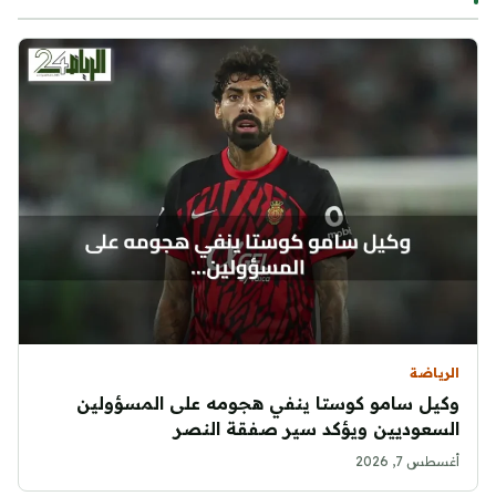
الرياضة
وكيل سامو كوستا ينفي هجومه على المسؤولين
السعوديين ويؤكد سير صفقة النصر
أغسطس 7, 2026