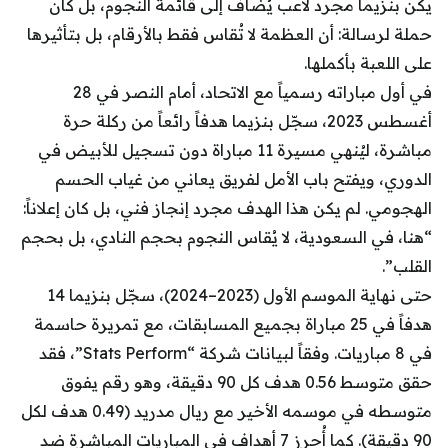
يكن بنزيما مجرد لاعب يُضاف إلى قائمة النجوم، بل كان
حملة لرسالة: أن العظمة لا تُقاس فقط بالأرقام، بل بتأثيرها
على اللعبة بأكملها.
في أول مباراته رسمياً مع الاتحاد، أمام النصر في 28
أغسطس 2023، سجّل بنزيما هدفاً رائعاً من ركلة حرة
مباشرة، ليُنهي مسيرة 11 مباراة دون تسجيل للأبيض في
الدوري، ويفتح باب الأمل لفريق يعاني من غياب الحسم
الهجومي. لم يكن هذا الهدف مجرد إنجاز فني، بل كان إعلاناً:
“هنا، في السعودية، لا يُقاس النجوم بحجم النادي، بل بحجم
القلب”.
حتى نهاية الموسم الأول (2023–2024)، سجّل بنزيما 14
هدفاً في 25 مباراة بجميع المسابقات، مع تمريرة حاسمة
في 8 مباريات. وفقاً لبيانات شركة “Stats Perform”، فقد
حقق متوسط 0.56 هدف كل 90 دقيقة، وهو رقم يفوق
متوسطه في موسمه الأخير مع ريال مدريد (0.49 هدف لكل
90 دقيقة). كما أُحرز 7 أهداف في المباريات المباشرة ضد