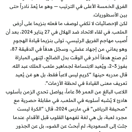
الفرق الخمسة الأعلى في الترتيب — وهو ما يُعدّ نادراً حتى
بين الأسطوريات.
لكن الإحصائيات لا تكفي لوصف ما فعله بنزيما على أرض
الملعب. في لقاء الاتحاد ضد الهلال في 27 يناير 2024، بعد أن
أُصيب مهاجم الفريق الرئيسي، تولى بنزيما قيادة الهجوم
وهو يعاني من إجهاد عضلي، وسجّل هدفاً في الدقيقة 87،
ثم صنع هدفاً أخر في الوقت بدل الضائع، ليُنهي المباراة
بفوز 3–2، ويُعيد الابتسامة لجماهير ملعب الملك عبد الله.
قال مدربه حينها: “كريم ليس لاعباً فقط، بل هو مَن يُعيد
تعريف معنى القيادة في لحظة الأزمات”.
اللاعب البالغ من العمر 36 عاماً، يواصل تحدي الزمن بأسلوب
هادئ لا يُشبه أسلوبه في الملعب. في مقابلة حصرية مع
“صحيفة الرياض” في مارس 2024، قال: “الكرة ليست
مجرد لعبة، بل هي لغة تفهمها القلوب قبل الأقدام. عندما
جئت إلى السعودية، لم أبحث عن الضوء، بل عن الجذور