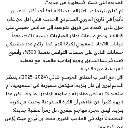
الجديدة التي تُنبت الأسطورة من جديد”.
لم يُعلن بنزيما عن اعتزاله بعد، لكنه يُعدّ أحد أكثر اللاعبين
تأثيراً في تاريخ الدوري السعودي الحديث. ففي أقل من عام،
حوّل نادي الاتحاد من فريق متوسط إلى منافس حقيقي على
الألقاب، ورفع مبيعات تذاكر المباريات بنسبة 217%، وفقاً
لبيانات الاتحاد السعودي لكرة القدم. كما ارتفع عدد مشتركي
حسابات النادي على منصات التواصل بنسبة 300%، وأصبح
لاعب فرنسا السابق وجهة إعلامية عالمية، مع تغطية
تلفزيونية من 85 دولة.
الآن، مع اقتراب انطلاق الموسم الثاني (2024–2025)، ينتظر
العالم ليرى إن كان بنزيما سيُكمل مسيرته في السعودية، أم
سيُعيد كتابة نص مغادرته بأسلوبه الهادئ المألوف. لكن هذا
لا يهم كثيراً الآن. فالأهم أن الكرة السعودية وجدت في كريم
بنزيما ليس مجرد مهاجم عبقري، بل رمزاً لعقلية جديدة:
العظمة لا تُولد في الملاعب الكبرى فقط، بل تُزرع حيث يُؤمن
من يزرعونها.