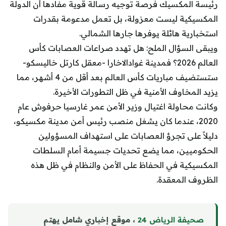
رئيسة المكسيك فرصة توجيه رسالة قوية مفادها أن الدولة
المكسيكية ليست معزولة، بل تعمل مدعومة بقدرات
استخبارية هائلة يوفرها جارها الشمالي.
ويبقى السؤال الملح: هل تهدد صراعات العصابات كأس
العالم 2026؟ فمدينة غوادالاخارا -معقل كارتل خاليسكو-
ستستضيف مباريات كأس العالم بعد أقل من 4 أشهر، مما
يزيد المخاوف الأمنية في ظل التطورات الأخيرة.
وكانت محاولة اغتيال وزير الأمن عمر غارسيا حرفوش عام
2020، عندما كان يشغل منصب رئيس أمن مدينة مكسيكو،
دليلاً على تجرؤ العصابات على استهداف المسؤولين
الحكوميين، مما يضع تحديات جسيمة أمام السلطات
المكسيكية في الحفاظ على الأمن والنظام في ظل هذه
الظروف المعقدة.
صحيفة الرياض 24
، موقع إخباري شامل يهتم