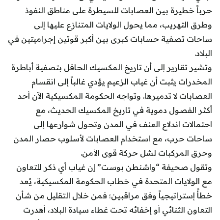
حرباً خطيرة بين العصابات للسيطرة على مناطق النفوذ
وطرق التهريب، مما يحول الولايات المتنازع عليها إلى
ساحات تصفية حسابات كبرى بين أكبر قوتين إجراميتين في
البلاد.
وتشير تقارير إلى أن تاريخ المكسيك الحافل بتصفية أباطرة
المخدرات يثبت أن غياب الزعيم يؤدي غالباً إلى انقسام
العصابات لا تدميرها. وتواجه الحكومة المكسيكية الآن أحد
أكثر الفصول دموية في تاريخ المكسيك الحديث، مع
احتمالات اندلاع العنف في المدن وتحول شوارعها إلى
ساحات حرب، مع استخدام العصابات لأسلوب حصار المدن
وحرق المركبات لشل حركة قوى الأمن.
وتقول صحيفة “واشنطن بوست” إن غياب أي ذكر للتعاون
مع الولايات المتحدة في خطاب الحكومة المكسيكية، يُعد
خطأً إستراتيجياً وفق مراقبين؛ فمن خلال التقليل من شأن
التعاون الثنائي أو إخفائه تحت غطاء سيادة البلاد، أهدرت