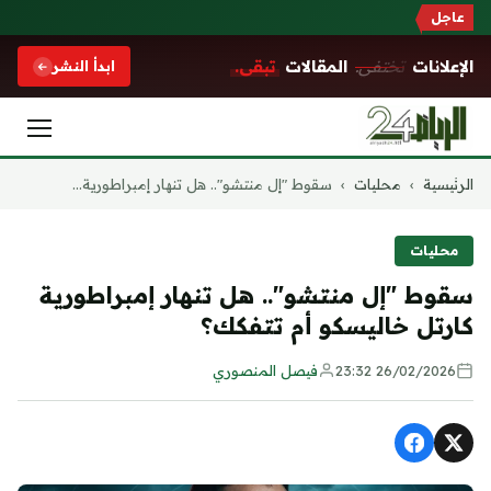
عاجل
الإعلانات
تختفي.
المقالات
تبقى.
ابدأ النشر
التجاوز
الرئيسية
›
محليات
›
سقوط "إل منتشو".. هل تنهار إمبراطورية...
إلى
المحتوى
محليات
سقوط "إل منتشو".. هل تنهار إمبراطورية
كارتل خاليسكو أم تتفكك؟
26/02/2026 23:32
فيصل المنصوري