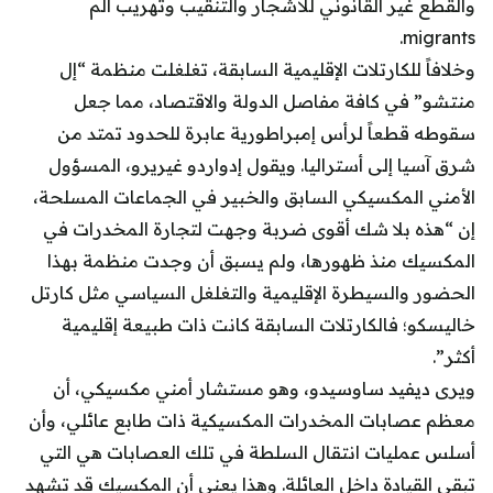
والقطع غير القانوني للأشجار والتنقيب وتهريب الم
migrants.
وخلافاً للكارتلات الإقليمية السابقة، تغلغلت منظمة “إل
منتشو” في كافة مفاصل الدولة والاقتصاد، مما جعل
سقوطه قطعاً لرأس إمبراطورية عابرة للحدود تمتد من
شرق آسيا إلى أستراليا. ويقول إدواردو غيريرو، المسؤول
الأمني المكسيكي السابق والخبير في الجماعات المسلحة،
إن “هذه بلا شك أقوى ضربة وجهت لتجارة المخدرات في
المكسيك منذ ظهورها، ولم يسبق أن وجدت منظمة بهذا
الحضور والسيطرة الإقليمية والتغلغل السياسي مثل كارتل
خاليسكو؛ فالكارتلات السابقة كانت ذات طبيعة إقليمية
أكثر”.
ويرى ديفيد ساوسيدو، وهو مستشار أمني مكسيكي، أن
معظم عصابات المخدرات المكسيكية ذات طابع عائلي، وأن
أسلس عمليات انتقال السلطة في تلك العصابات هي التي
تبقي القيادة داخل العائلة. وهذا يعني أن المكسيك قد تشهد