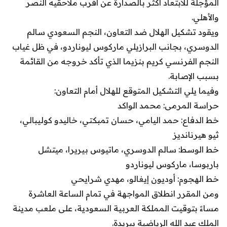
المؤجلة للابتعاد أكثر بالصدارة عن أقرب ملاحقيه النصر
والأهلي.
ويقود تشكيل الهلال ضد التعاون، النجم السعودي سالم
الدوسري، بجانب البرازيلي ماركوس ليوناردو، في ظل غياب
النجم الفرنسي كريم بنزيما الذي تأكد خروجه من القائمة
بسبب الإصابة.
وفيما يلي التشكيل المتوقع للهلال أمام التعاون:
حراسة المرمى: محمد الواكد
خط الدفاع: حمد اليامي، حسان تمبكتي، خاليدو كوليبالي،
ثيو هيرنانديز
خط الوسط: سالم الدوسري، ماتيوس بيريرا، ميتشل
باربوسا، ماركوس ليوناردو
خط الهجوم: أوديون إيغالو، مهدي شرايحي
ومن المقرر انطلاق المواجهة في تمام الساعة العاشرة
مساءً بتوقيت المملكة العربية السعودية، على ملعب مدينة
الملك عبد الله الرياضية ببريدة.