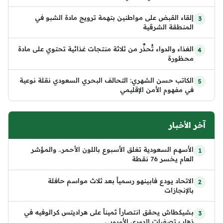
إلقاء القبض على مواطنين بتهمة ترويج مادة الشبو في
المنطقة الشرقية
الغذاء والدواء تُحذِّر من ثلاثة منتجات غذائية تحتوي على مادة
محظورة
الكاتب حسن الشهري: التحالف البحري السعودي نقلة نوعية
في مفهوم الأمن الإقليمي
آخر الأخبار
الأسهم السعودية تغلق الأسبوع باللون الأحمر.. والمؤشر
العام يخسر 76 نقطة
الاتحاد يودع فابينهو رسمياً بعد ثلاث مواسم حافلة
بالإنجازات
بشيكطاش يحقق انتصاراً ثميناً على هراديتس كرالوفيه في
ذهاب تصفيات الدوري الأوروبي