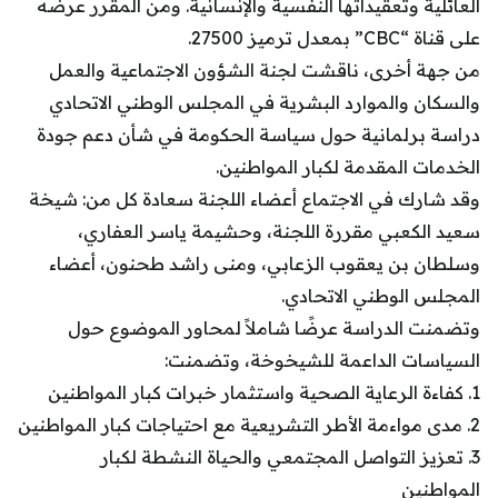
العائلية وتعقيداتها النفسية والإنسانية. ومن المقرر عرضه
على قناة “CBC” بمعدل ترميز 27500.
من جهة أخرى، ناقشت لجنة الشؤون الاجتماعية والعمل
والسكان والموارد البشرية في المجلس الوطني الاتحادي
دراسة برلمانية حول سياسة الحكومة في شأن دعم جودة
الخدمات المقدمة لكبار المواطنين.
وقد شارك في الاجتماع أعضاء اللجنة سعادة كل من: شيخة
سعيد الكعبي مقررة اللجنة، وحشيمة ياسر العفاري،
وسلطان بن يعقوب الزعابي، ومنى راشد طحنون، أعضاء
المجلس الوطني الاتحادي.
وتضمنت الدراسة عرضًا شاملاً لمحاور الموضوع حول
السياسات الداعمة للشيخوخة، وتضمنت:
1. كفاءة الرعاية الصحية واستثمار خبرات كبار المواطنين
2. مدى مواءمة الأطر التشريعية مع احتياجات كبار المواطنين
3. تعزيز التواصل المجتمعي والحياة النشطة لكبار
المواطنين