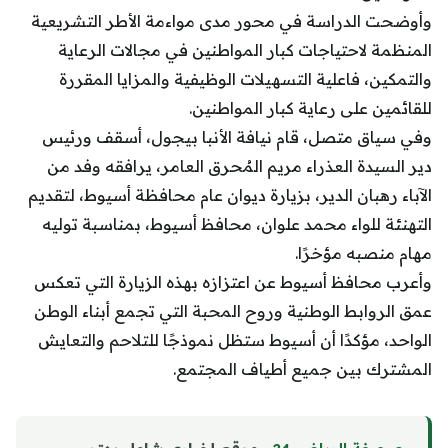
وأوضحت الدراسة في محور مدى مواءمة الأطر التشريعية
المنظمة لاحتياجات كبار المواطنين في مجالات الرعاية
والتمكين، فاعلية التسهيلات الوظيفية والمزايا المقررة
للقائمين على رعاية كبار المواطنين.
وفي سياق متصل، قام نيافة الأنبا بيجول، أسقف ورئيس
دير السيدة العذراء مريم المُحرق العامر، يرافقه وفد من
الآباء رهبان الدير، بزيارة ديوان عام محافظة أسيوط، لتقديم
التهنئة للواء محمد علوان، محافظ أسيوط، بمناسبة توليه
مهام منصبه مؤخرًا.
وأعرب محافظ أسيوط عن اعتزازه بهذه الزيارة التي تعكس
عمق الروابط الوطنية وروح المحبة التي تجمع أبناء الوطن
الواحد، مؤكدًا أن أسيوط ستظل نموذجًا للتلاحم والتعايش
المشترك بين جميع أطياف المجتمع.