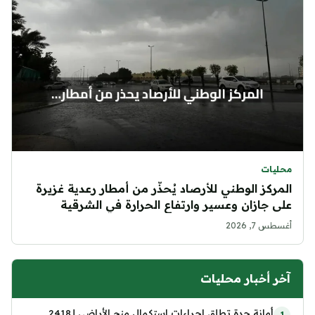
محليات
المركز الوطني للأرصاد يُحذّر من أمطار رعدية غزيرة
على جازان وعسير وارتفاع الحرارة في الشرقية
والرياض
أغسطس 7, 2026
آخر أخبار محليات
أمانة جدة تطلق إجراءات استكمال منح الأراضي لـ2418