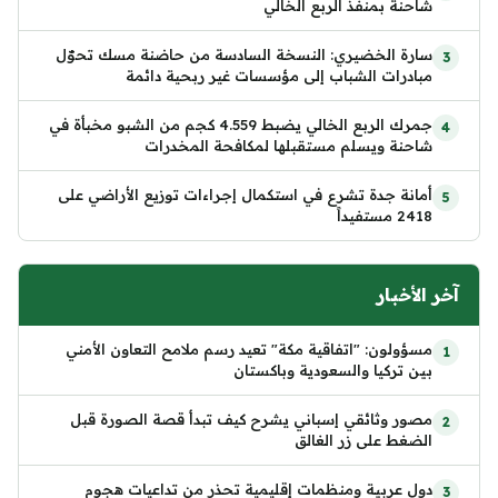
شاحنة بمنفذ الربع الخالي
سارة الخضيري: النسخة السادسة من حاضنة مسك تحوّل
مبادرات الشباب إلى مؤسسات غير ربحية دائمة
جمرك الربع الخالي يضبط 4.559 كجم من الشبو مخبأة في
شاحنة ويسلم مستقبلها لمكافحة المخدرات
أمانة جدة تشرع في استكمال إجراءات توزيع الأراضي على
2418 مستفيداً
آخر الأخبار
مسؤولون: "اتفاقية مكة" تعيد رسم ملامح التعاون الأمني
بين تركيا والسعودية وباكستان
مصور وثائقي إسباني يشرح كيف تبدأ قصة الصورة قبل
الضغط على زر الغالق
دول عربية ومنظمات إقليمية تحذر من تداعيات هجوم