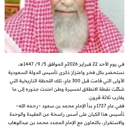
في يوم الأحد 22 فبراير 2026م الموافق 5/ 9/ 1447هـ،
نستحضر بكل فخر واعتزاز ذكرى تأسيس الدولة السعودية
الأولى التي قامت قبل 300 عام، تلك اللحظة التاريخية التي
شكّلت نقطة الانطلاق لمسيرة وطن امتدت جذوره إلى ما
يقارب ثلاثة قرون.
ففي عام 1727م بدأ الإمام محمد بن سعود –رحمه الله–
تأسيس هذا الكيان على أسس راسخة من العقيدة والوحدة
والاستقرار، بالتعاون مع الإمام المجدد محمد بن عبدالوهاب