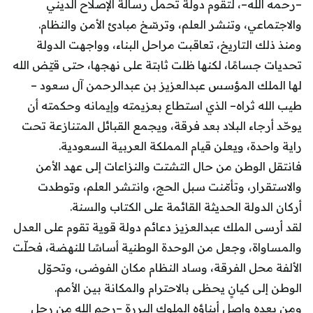
–رحمه الله–، لتقوم دولة تحمل رسالة الإصلاح الديني
والاجتماعي، وتنشر العلم، وترسّخ مبادئ الأمن والنظام.
ومنذ ذلك التاريخ، تعاقبت مراحل البناء، وواجهت الدولة
تحديات جسامًا، لكنها ظلت ثابتة على نهجها، حتى قيّض الله
لها الملك المؤسس عبدالعزيز بن عبدالرحمن آل سعود –
طيب الله ثراه– الذي استطاع بعزيمته وإيمانه وحكمته أن
يوحّد أرجاء البلاد بعد فرقة، ويجمع القبائل المتنازعة تحت
راية واحدة، ويعلن قيام المملكة العربية السعودية.
فانتقل الوطن من حال التشتت والنزاعات إلى عهد الأمن
والاستقرار، وتأمّنت سبل الحج، وانتشر العلم، وتوطدت
أركان الدولة الحديثة القائمة على الكتاب والسنة.
لقد أرسى الملك عبدالعزيز دعائم دولة قوية تقوم على العدل
والمساواة، وجعل من الوحدة الوطنية أساسًا للنهضة، فحلّت
الألفة محل الفرقة، وساد النظام مكان الفوضى، وتحوّل
الوطن إلى كيانٍ يحظى بالاحترام والمكانة بين الأمم.
ومن بعده واصل أبناؤه الملوك البررة –رحم الله من رحل