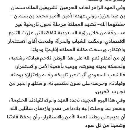
وفي العهد الزاهر لخادم الحرمين الشريفين الملك سلمان
بن عبدالعزيز، وولي عهده الأمين الأمير محمد بن سلمان –
حفظهما الله– تشهد المملكة مرحلة تحول تاريخية غير
مسبوقة من خلال رؤية السعودية 2030، التي عززت التنوع
الاقتصادي، ومكّنت الشباب والمرأة، وفتحت آفاق الاستثمار
والابتكار، ورسخت مكانة المملكة إقليميًا ودوليًا.
إن من أعظم نعم الله على هذا الوطن تلاحم قيادته وشعبه،
وتمسكه بدينه وهويته، ووعيه بأهمية الأمن والاستقرار،
فالشعب السعودي أثبت عبر تاريخه وفاءه واعتزازه بوطنه
وقيادته، وحرصه على صون مكتسباته، واستلهام العبر من
تجارب الآخرين.
وفي هذا اليوم المجيد، نجدد العهد والولاء لقيادتنا الحكيمة،
ونفخر بما وصلت إليه بلادنا من تقدم وازدهار، سائلين الله
أن يديم على وطننا نعمة الأمن والاستقرار، وأن يحفظ قادتنا
وشعبنا من كل سوء.