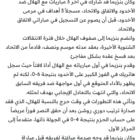
وكان بنزيما قد شارك في آخر 3 مباريات مع الهلال ضد
الأخدود والاتفاق والاتحاد، مسجلاً 3 أهداف في مرمى
الأخدود، قبل أن يصوم عن التسجيل في مباراتي الاتفاق
والاتحاد.
وانضم بنزيما إلى صفوف الهلال خلال فترة الانتقالات
الشتوية الأخيرة، بعقد مدته موسم ونصف، قادماً من الاتحاد
بعد فسخ عقده بشكل مفاجئ.
وقدم بنزيما في أول مبارياته مع الهلال أداءً لافتاً حيث سجل
هاتريك في الفوز الكبير على الأخدود بنتيجة 6-0، لكنه لم
يظهر بالأداء المتوقع في أول مواجهة ضد فريقه السابق
الاتحاد، والتي انتهت بالتعادل الإيجابي بهدف لمثله.
وتأتي هذه التطورات في وقت حرج بالنسبة للهلال، الذي فقد
صدارة ترتيب دوري روشن بعد أن حقق النصر فوزاً عريضاً
على حساب الحزم بنتيجة 4-0 في الجولة ذاتها، متقدماً إلى
المركز الأول.
وكان بنزيما قد وجه صدمة مباغتة لفريقه قبل مباراة