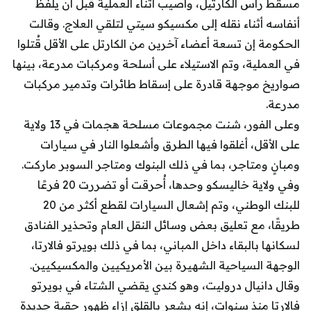
مسقط رأس الكارتيل، وأصيب أثناء العملية قبل أن يلفظ
أنفاسه أثناء نقله إلى مكسيكو سيتي لتلقي العلاج. وقالت
الحكومة إن تسعة أعضاء آخرين من الكارتل على الأقل قُتلوا
في العملية، وتم الاستيلاء على أسلحة ومركبات مدرعة، بينها
صواريخ موجهة قادرة على إسقاط طائرات وتدمير مركبات
مدرعة.
وعلى الفور، شنت مجموعات مسلحة هجمات في 13 ولاية
على الأقل، أغلقوا فيها الطرق وأشعلوا النار في سيارات
ومبانٍ ومتاجر، بما في ذلك البنوك ومتاجر السوبر ماركت.
وفي ولاية خاليسكو وحدها، أُحرقت أو تضررت 20 فرعًا
للبنك الوطني، وتم إشعال السيارات لقطع أكثر من 20
طريقًا، مع تعليق بعض وسائل النقل العام وتحذير الفنادق
لسكانها بالبقاء داخل المباني، بما في ذلك بويرتو فالارتا،
الوجهة السياحية الشهيرة بين الأمريكيين والمكسيكيين.
وقال دانيال دروليت، وهو كندي يقضي الشتاء في بويرتو
فالارتا منذ سنوات، إنه يشعر بالقلق إزاء ظهور حقبة جديدة