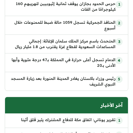
حرس الحدود بجازان يوقف ثمانية إثيوبيين لتهريبهم 160
كيلوجرامًا من القات
المنافذ الجمركية تسجل 1059 حالة ضبط للممنوعات خلال
أسبوع
المتحدث باسم مركز الملك سلمان للإغاثة: إجمالي
المساعدات السعودية لقطاع غزة يقترب من 1.8 مليار ريال
الدمام تسجل أعلى حرارة في المملكة بـ47 درجة مئوية وأبها
الأدنى بـ20
رئيس وزراء باكستان يغادر المدينة المنورة بعد زيارة المسجد
النبوي الشريف
آخر الأخبار
تقرير يوناني: اتفاق مكة للدفاع المشترك يثير قلق أثينا