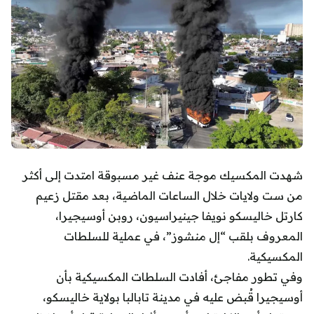
شهدت المكسيك موجة عنف غير مسبوقة امتدت إلى أكثر
من ست ولايات خلال الساعات الماضية، بعد مقتل زعيم
كارتل خاليسكو نويفا جينيراسيون، روبن أوسيجيرا،
المعروف بلقب “إل منشوز”، في عملية للسلطات
المكسيكية.
وفي تطور مفاجئ، أفادت السلطات المكسيكية بأن
أوسيجيرا قُبض عليه في مدينة تابالبا بولاية خاليسكو،