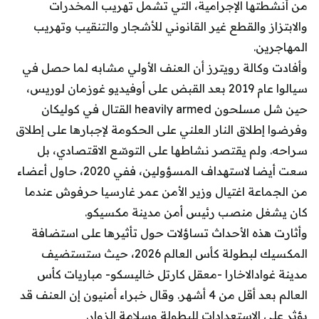
من أنشطتها الإجرامية، التي تشمل تهريب المخدرات
والابتزاز والقطع غير القانوني للأشجار والتنقيب وتهريب
المهاجرين.
وأفادت وكالة رويترز أن العنف الأولي مشابه لما حصل في
سيالوا عام 2019 بعد القبض على أوفيديو غوزمان لوريس،
حين شل مسلحون heavily armed القتال في كوليكان
وفرضوا إطلاق النار العلني على الحكومة لإجبارها على إطلاق
سراحه. ولم يقتصر نشاطها على التوسّع الاقتصادي، بل
سعت أيضا لاستهداف المسؤولين، ففي 2020، حاول أعضاء
من الجماعة اغتيال وزير الأمن عمر غارسيا حرفوش عندما
كان يشغل منصب رئيس أمن مدينة مكسيكو.
وأثارت هذه الأحداث تساؤلات حول تأثيرها على استضافة
المكسيك لبطولة كأس العالم 2026، حيث ستستضيف
مدينة غوادالاخارا -معقل كارتل خاليسكو- مباريات كأس
العالم بعد أقل من 4 أشهر. وقال خبراء أمنيون إن العنف قد
يؤثر على الاستعدادات للبطولة وسلامة الزوار.