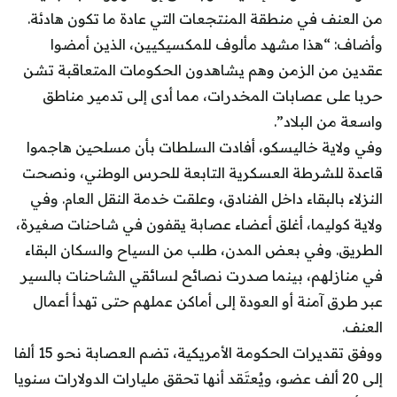
من العنف في منطقة المنتجعات التي عادة ما تكون هادئة.
وأضاف: “هذا مشهد مألوف للمكسيكيين، الذين أمضوا
عقدين من الزمن وهم يشاهدون الحكومات المتعاقبة تشن
حربا على عصابات المخدرات، مما أدى إلى تدمير مناطق
واسعة من البلاد”.
وفي ولاية خاليسكو، أفادت السلطات بأن مسلحين هاجموا
قاعدة للشرطة العسكرية التابعة للحرس الوطني، ونصحت
النزلاء بالبقاء داخل الفنادق، وعلقت خدمة النقل العام. وفي
ولاية كوليما، أغلق أعضاء عصابة يقفون في شاحنات صغيرة،
الطريق. وفي بعض المدن، طلب من السياح والسكان البقاء
في منازلهم، بينما صدرت نصائح لسائقي الشاحنات بالسير
عبر طرق آمنة أو العودة إلى أماكن عملهم حتى تهدأ أعمال
العنف.
ووفق تقديرات الحكومة الأمريكية، تضم العصابة نحو 15 ألفا
إلى 20 ألف عضو، ويُعتَقد أنها تحقق مليارات الدولارات سنويا