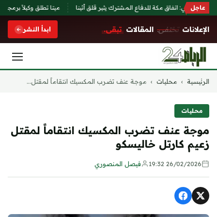
عاجل
رير يوناني: اتفاق مكة للدفاع المشترك يثير قلق أثينا
ميتا تطلق وكيلاً برمجياً بال
الإعلانات
تختفي.
المقالات
تبقى.
ابدأ النشر
التجاوز
الرئيسية
›
محليات
›
موجة عنف تضرب المكسيك انتقاماً لمقتل...
إلى
المحتوى
محليات
موجة عنف تضرب المكسيك انتقاماً لمقتل
زعيم كارتل خاليسكو
26/02/2026 19:32
فيصل المنصوري