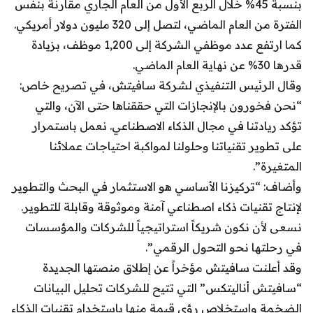
بنسبة 45% خلال الربع الأول من العام الجاري مقارنة بنفس
الفترة من العام الماضي، لتصل إلى 320 مليون دولار أمريكي.
كما ارتفع عدد موظفي الشركة إلى 1,200 موظف، بزيادة
قدرها 30% عن نهاية العام الماضي.
وقال الرئيس التنفيذي لشركة سافيتش، في تصريح خاص:
“نحن فخورون بالإنجازات التي حققناها حتى الآن، والتي
تؤكد ريادتنا في مجال الذكاء الاصطناعي. نعمل باستمرار
على تطوير تقنياتنا وحلولنا لمواكبة احتياجات عملائنا
المتغيرة”.
وأضاف: “تركيزنا الأساسي هو الاستثمار في البحث والتطوير
لإنتاج تقنيات ذكاء اصطناعي آمنة وموثوقة وقابلة للتطوير.
نسعى لأن نكون شريكاً استراتيجياً للشركات والمؤسسات
في رحلتها نحو التحول الرقمي”.
وقد أعلنت سافيتش مؤخراً عن إطلاق منصتها الجديدة
“سافيتش أناليتكس” التي تتيح للشركات تحليل البيانات
الضخمة واستخلاص رؤى قيمة منها باستخدام تقنيات الذكاء