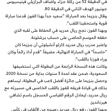
في الدقيقة 52 من ركلة جزاء. وأضاف البرازيلي فينيسيوس
جونيور الهدف الثاني في الدقيقة 80.
وقال بنزيما بعد المباراة: “سعيد جداً بهذا الفوز. قدمنا مباراة
قوية واستحقينا اللقب”.
وبهذا الفوز، نجح ريال مدريد في الحفاظ على لقبه الذي
حققه الموسم الماضي على حساب برشلونة.
واعتبر مدرب ريال مدريد كارلو أنشيلوتي أن بنزيما كان
“حاسماً” في المباراة النهائية، مضيفاً: “قدم أداءً رائعاً وكان
وراء فوزنا باللقب”.
وكانت هذه النسخة الرابعة من البطولة التي تستضيفها
السعودية، ضمن عقد لمدة 3 سنوات بداية من نسخة 2020.
وحصل بنزيما على جائزة أفضل لاعب في البطولة، ليساهم
بذلك في قيادة فريقه للفوز باللقب الخامس في مسيرته مع
ريال مدريد، ليعادل الرقم القياسي المسجل باسم تشافي
هيرنانديز.
وبهذا الفوز، رفع ريال مدريد رصيده من الألقاب في كأس