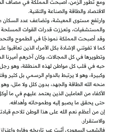
ومع تطور الزمن، أصبحت المملكة في مصاف الد
الاقتصاد والطاقة والصناعة والتقنية.
وارتفع مستوى المعيشة، وتضاعف عدد السكان م
والمستشفيات، وتعززت قدرات القوات المسلحة وال
وقد أصبحت المملكة نموذجًا في الطموح والتحديث
كما لا تفوتني الإشادة بكل الأمراء الذين تعاقبوا
وتطويرها في كل المجالات، وكان آخرهم أميرنا الم
حبه في قلب كل مواطن لهذه المنطقة، وهو رجل 
وكبيرة، وهو لا يرتبط بالدوام الرسمي بل كثير و
منحه الله الطاقة والجهد، بدون كلل ولا ملل، وهو
الأكفاء من العاملين الذين يعتمد عليهم في ما أوكل 
حتى يحقق ما يصبو إليه وطموحاته وأهدافه.
إن من أعظم نعم الله على هذا الوطن تلاحم قيادت
والاستقرار.
فالشعب السعودي أثبت عبر تاريخه وفاءه واعتزا