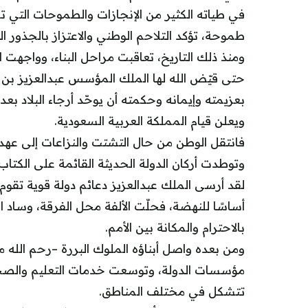
في طياته الكثير من الإنجازات والطموحات التي ت
طموحة، تؤكد التلاحم الوطني والاعتزاز بالجذور الر
ومنذ ذلك التاريخ، تعاقبت مراحل البناء، وواجهت ا
حتى قيّض الله لها الملك المؤسس عبدالعزيز بن 
بعزيمته وإيمانه وحكمته أن يوحّد أرجاء البلاد بع
ويعلن قيام المملكة العربية السعودية.
فانتقل الوطن من حال التشتت والنزاعات إلى عهد ا
وتوطدت أركان الدولة الحديثة القائمة على الكتاب
لقد أرسى الملك عبدالعزيز دعائم دولة قوية تقوم
أساسًا للنهضة، فحلّت الألفة محل الفرقة، وساد 
بالاحترام والمكانة بين الأمم.
ومن بعده واصل أبناؤه الملوك البررة –رحم الله
مؤسسات الدولة، وتوسعت خدمات التعليم والصحة وا
تتشكل في مختلف المناطق.