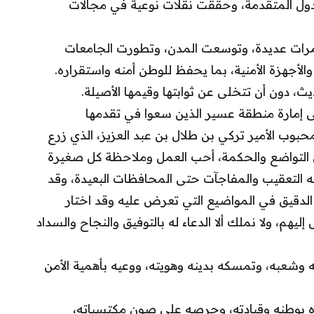
ول المتقدمة، وحققت نقلات نوعية في مجالات
رات عديدة، وتوسعت المدن، وتطورت الجامعات
أجهزة الأمنية، بما يحفظ للوطن أمنه واستقراره.
، دون أن تتخلى عن ثوابتها وقيمها الأصيلة.
 على إمارة منطقة عسير الذين سعوا في تقدمها
حبوب الأمير تركي بن طلال بن عبد العزيز، الذي زرع
التواضع والحكمة، أحب العمل وملاحظة كل صغيرة
قته التعقيب والمفاجآت حتى المحافظات البعيدة، وقد
 الدقيق في المواضيع التي تعرض عليه وقد اختار
إليهم، ولا نملك ألا الدعاء له بالتوفيق والنجاح والسداد
ه وشعبه، وتمسكه بدينه وهويته، ووعيه بأهمية الأمن
زه بوطنه وقيادته، وحرصه على صون مكتسباته،