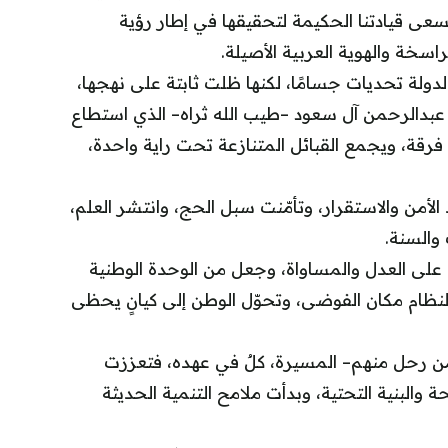
سعى قيادتنا الحكيمة لتحقيقها في إطار رؤية
اسخة والهوية العربية الأصيلة.
لدولة تحديات جسامًا، لكنها ظلت ثابتة على نهجها،
عبدالرحمن آل سعود –طيب الله ثراه– الذي استطاع
د فرقة، ويجمع القبائل المتنازعة تحت راية واحدة،
لأمن والاستقرار، وتأمّنت سبل الحج، وانتشر العلم،
 والسنة.
 على العدل والمساواة، وجعل من الوحدة الوطنية
النظام مكان الفوضى، وتحوّل الوطن إلى كيانٍ يحظى
 من رحل منهم– المسيرة، كلٌ في عهده، فتعززت
لبنية التحتية، وبدأت ملامح التنمية الحديثة