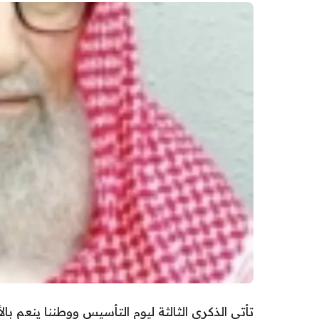
تأتي الذكرى الثالثة ليوم التأسيس ووطننا ينعم ب