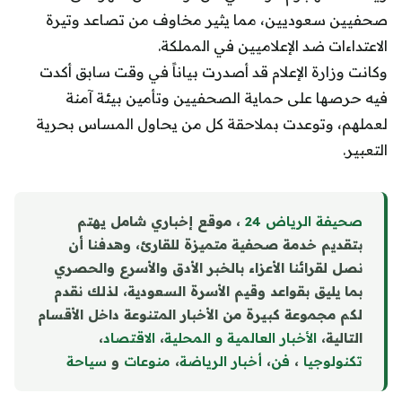
صحفيين سعوديين، مما يثير مخاوف من تصاعد وتيرة
الاعتداءات ضد الإعلاميين في المملكة.
وكانت وزارة الإعلام قد أصدرت بياناً في وقت سابق أكدت
فيه حرصها على حماية الصحفيين وتأمين بيئة آمنة
لعملهم، وتوعدت بملاحقة كل من يحاول المساس بحرية
التعبير.
صحيفة الرياض 24
، موقع إخباري شامل يهتم
بتقديم خدمة صحفية متميزة للقارئ، وهدفنا أن
نصل لقرائنا الأعزاء بالخبر الأدق والأسرع والحصري
بما يليق بقواعد وقيم الأسرة السعودية، لذلك نقدم
لكم مجموعة كبيرة من الأخبار المتنوعة داخل الأقسام
التالية،
الأخبار العالمية و المحلية
،
الاقتصاد
،
تكنولوجيا
،
فن
،
أخبار الرياضة
،
منوع
ا
ت
و
سياحة