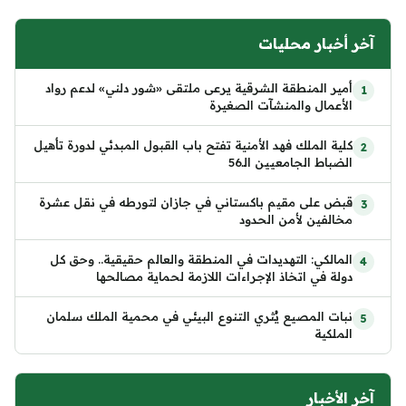
آخر أخبار محليات
أمير المنطقة الشرقية يرعى ملتقى «شور دلني» لدعم رواد
الأعمال والمنشآت الصغيرة
كلية الملك فهد الأمنية تفتح باب القبول المبدئي لدورة تأهيل
الضباط الجامعيين الـ56
قبض على مقيم باكستاني في جازان لتورطه في نقل عشرة
مخالفين لأمن الحدود
المالكي: التهديدات في المنطقة والعالم حقيقية.. وحق كل
دولة في اتخاذ الإجراءات اللازمة لحماية مصالحها
نبات المصيع يُثري التنوع البيئي في محمية الملك سلمان
الملكية
آخر الأخبار