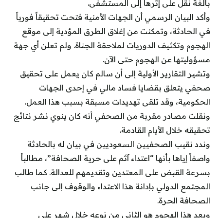
بالغة نُقل على إثرها إلى المستشفى.
وأكد البيان الرسمي أن الجهات الأمنية فتحت تحقيقاً فورياً
في الحادثة، وتمكنت من إغلاق الطرق المؤدية إلى موقع
الهجوم وتكثيف الدوريات لملاحقة الجناة. ولم تعلن أي جهة
مسؤوليتها عن الهجوم حتى الآن.
وتشير التقارير الأولية إلى أن سالم كان يعمل على تحقيق
صحفي يتعلق بقضايا فساد مالي في إحدى الجهات
الحكومية، وقد تلقى تهديدات مسبقة بسبب هذا العمل.
ونقلت مصادر مقربة من الصحفي أنه كان ينوي نشر نتائج
تحقيقه خلال الأيام القادمة.
وندد نقيب الصحفيين السعوديين في بيان له بالحادثة
واصفاً إياها بأنها “اعتداء آثم على حرية الصحافة”، مطالباً
بسرعة القبض على المعتدين وتقديمهم للعدالة. كما طالب
المجتمع الدولي بإدانة هذا الاعتداء والوقوف إلى جانب
الصحافة الحرة.
ويعد هذا الهجوم هو الثاني من نوعه خلال شهر على