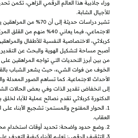
وراء جاذبية هذا العالم الرقمي الزاهي، تكمن تحد
للأجيال الشابة.
تشير دراسات حديثة إلى أ
الاجتماعي، فيما يعاني 40% منه
كربلائي، الاختصاصية النفسية للأطفال والمراهقي
أصبح مساحة لتشكيل الهوية والبحث عن التقدير، و
الخوف من فوات الشيء، حيث يشعر الشباب بالقل
الأحداث الاجتماعية. كما تساهم الصور المعدلة وا
إلى انخفاض تقدير الذات وفي بعض الحالات الشدي
الدكتورة كربلائي تقدم نصائح عملية للآباء لخلق بي
1. الحوار المفتوح والمستمر: تشجيع الأبناء عل
العقاب.
2. وضع حدود واضحة: تحديد أوقات استخدام محددة وتشجيع الأنشطة البديلة.
3. التثقيف الرقمي: تعليم الأبناء كيفية التعرف على المحتوى المضلل وأهمية الخصوصية الرقمية.