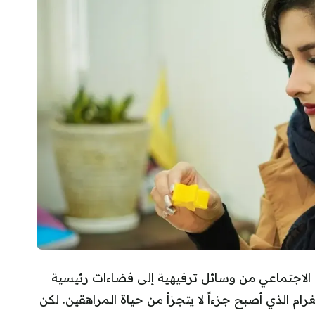
 الاجتماعي من وسائل ترفيهية إلى فضاءات رئيسية
رام الذي أصبح جزءاً لا يتجزأ من حياة المراهقين. لكن