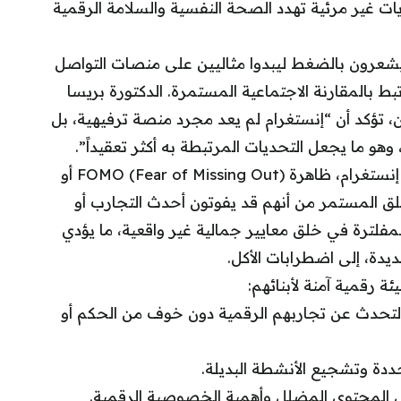
يات غير مرئية تهدد الصحة النفسية والسلامة الرقمية
ن 70% من المراهقين يشعرون بالضغط ليبدوا مثاليين على منصات التواصل
م من القلق المرتبط بالمقارنة الاجتماعية المستمرة. الدكتورة بريسا
ن، تؤكد أن “إنستغرام لم يعد مجرد منصة ترفيهية، بل
هو ما يجعل التحديات المرتبطة به أكثر تعقيداً”.
من بين أبرز التحديات التي تواجه المراهقين على إنستغرام، ظاهرة FOMO (Fear of Missing Out) أو
ق المستمر من أنهم قد يفوتون أحدث التجارب أو
لمفلترة في خلق معايير جمالية غير واقعية، ما يؤدي
دة، إلى اضطرابات الأكل.
ئة رقمية آمنة لأبنائهم:
ى التحدث عن تجاربهم الرقمية دون خوف من الحكم أو