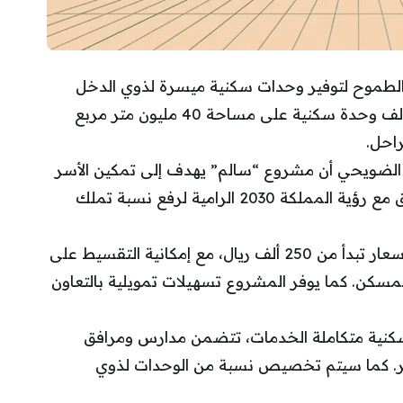
الطموح لتوفير وحدات سكنية ميسرة لذوي الدخل
المحدود والمتوسط. يستهدف المشروع بناء 20 ألف وحدة سكنية على مساحة 40 مليون متر مربع
 الضويحي أن مشروع “سالم” يهدف إلى تمكين الأسر
السعودية من تملك المسكن المناسب، بما يتوافق مع رؤية المملكة 2030 الرامية لرفع نسبة تملك
وأوضح الوزير أن المشروع يوفر وحدات سكنية بأسعار تبدأ من 250 ألف ريال، مع إمكانية التقسيط على
لمسكن. كما يوفر المشروع تسهيلات تمويلية بالتعاون
نية متكاملة الخدمات، تتضمن مدارس ومرافق
أسر. كما سيتم تخصيص نسبة من الوحدات لذوي