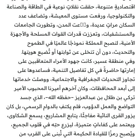
اقتصاديةٍ متنوعة، حققت نقلاتٍ نوعية في الطاقة والصناعة
والتكنولوجيا، ورفعت مستوى المعيشة، وتضاعف عدد
السكان مراتٍ عديدة، و拓ّعت المدن، وتطورت الجامعات
والمستشفيات، وتعززت قدرات القوات المسلحة والأجهزة
الأمنية، لتصبح المملكة نموذجًا عالميًا في الطموح
والتحديث، دون أن تتخلى عن ثوابتها أو تُضيع هويتها.
وفي منطقة عسير، كانت جهود الأمراء المتعاقبين على
إمارتها حاضرةً في كل تفاصيل التنمية، فساعدوها على
تجاوز التحديات الجغرافية والاجتماعية، ووصلت خدماتها
إلى أبعد المحافظات، وكان آخرهم أميرنا المحبوب الأمير
تركي بن طلال بن عبدالعزيز –حفظه الله–، الذي جسد
التواضع والعمل الدؤوب، فلم يكتفِ بالدوام الرسمي، بل كان
يزور القرى النائية مفاجئًا، يتابع المشاريع، يسمع الشكاوى،
ويعتمد على كفاءاتٍ متميزة، ليزرع حبّه في قلوب الجميع،
ويُصبح رمزًا للقيادة الحكيمة التي تُبنى على القرب من