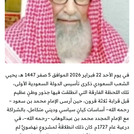
في يوم الأحد 22 فبراير 2026 الموافق 5 صفر 1447 هـ، يحيي
الشعب السعودي ذكرى تأسيس الدولة السعودية الأولى،
تلك اللحظة الفارقة التي انطلقت فيها جذور وطنٍ عظيم
قبل قرابة ثلاثة قرون، حين أرسى الإمام محمد بن سعود –
رحمه الله– أساسات كيانٍ سياسي وديني متكامل، بالشراكة
مع الإمام المجدد محمد بن عبدالوهاب –رحمه الله–، في
درعية عام 1727م. كان ذلك انطلاقةً لمشروعٍ نهضويٍّ لم