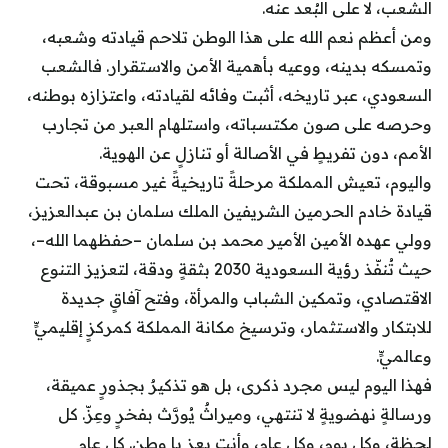
الشعب، لا على البُعد عنه.
ومن أعظم نعم الله على هذا الوطن تلاحم قيادته وشعبه،
وتمسكه بدينه، ووعيه بأهمية الأمن والاستقرار. فالشعب
السعودي، عبر تاريخه، أثبت وفائه لقيادته، واعتزازه بوطنه،
وحرصه على صون مكتسباته، واستلهام العبر من تجارب
الأمم، دون تفريطٍ في الأصالة أو تنازلٍ عن الهوية.
واليوم، تعيش المملكة مرحلةً تاريخيةً غير مسبوقة، تحت
قيادة خادم الحرمين الشريفين الملك سلمان بن عبدالعزيز،
وولي عهده الأمين الأمير محمد بن سلمان –حفظهما الله–،
حيث تُنفّذ رؤية السعودية 2030 بثقةٍ ودقة، لتعزيز التنوع
الاقتصادي، وتمكين الشباب والمرأة، وفتح آفاقٍ جديدة
للابتكار والاستثمار، وترسيخ مكانة المملكة كمركزٍ إقليميٍّ
وعالميٍّ.
فهذا اليوم ليس مجرد ذكرى، بل هو تذكيرٌ بجذورٍ عميقة،
ورسالةٍ نهضويةٍ لا تنتهي، وميراثٌ يُورَّث بفخرٍ وعِزّ. كل
لحظة، وكل يوم، وكل عام، وأنت بعز يا وطن. كل عام