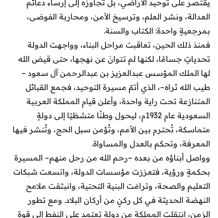
يقتصر على توحيد الأراضي، بل تجاوزه إلى إرساء دعائم
العدالة، ونشر العلم، وترسيخ الأمن، ومحاربة الفوضى،
بمرجعيةٍ واحدة: الكتاب والسنة.
فمنذ ذلك الحين، تعاقبت مراحل البناء، وواجهت الدولة
تحدياتٍ جسامًا، لكنها لم تتوانَ عن نهجها، حتى قيض الله
لها الملك المؤسس عبدالعزيز بن عبدالرحمن آل سعود –
طيب الله ثراه–، الذي أتمّ مسيرة التوحيد، فجمع القبائل
المتنازعة تحت راية واحدة، وأعلن قيام المملكة العربية
السعودية عام 1932م، ليحول وطنًا متشظيًا إلى دولةٍ
متماسكة، تُحترم بين الأمم، وتُؤمن سبل الحج، وتُنشر فيها
المعرفة، وتحكم بالعدل والمساواة.
وواصل أبناؤه من بعده –رحم الله من رحل منهم– المسيرة
بحكمةٍ ورؤية، فتعززت مؤسسات الدولة، واتسعت شبكات
التعليم والصحة، وترامَت البنية التحتية، وانبثقت ملامح
النهضة الحديثة في كل ركنٍ من أركان البلاد. ومع تطور
الزمن، انتقلت المملكة من دولةٍ تعتمد على النفط إلى قوةٍ