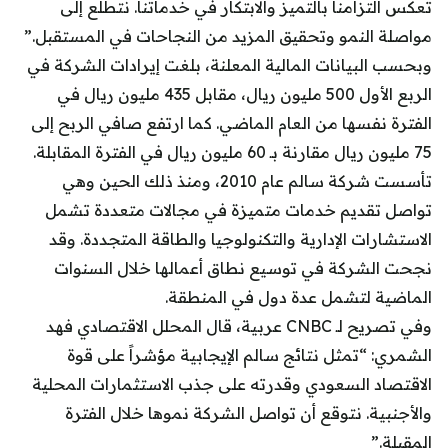
تعكس التزامنا بالتميز والابتكار في خدماتنا. نتطلع إلى
مواصلة النمو وتحقيق المزيد من النجاحات في المستقبل.”
وبحسب البيانات المالية المعلنة، بلغت إيرادات الشركة في
الربع الأول 500 مليون ريال، مقابل 435 مليون ريال في
الفترة نفسها من العام الماضي. كما ارتفع صافي الربح إلى
75 مليون ريال مقارنة بـ 60 مليون ريال في الفترة المقابلة.
تأسست شركة سالم عام 2010، ومنذ ذلك الحين وهي
تواصل تقديم خدمات متميزة في مجالات متعددة تشمل
الاستشارات الإدارية والتكنولوجيا والطاقة المتجددة. وقد
نجحت الشركة في توسيع نطاق أعمالها خلال السنوات
الماضية لتشمل عدة دول في المنطقة.
وفي تصريح لـ CNBC عربية، قال المحلل الاقتصادي فهد
الشمري: “تمثل نتائج سالم الإيجابية مؤشراً على قوة
الاقتصاد السعودي وقدرته على جذب الاستثمارات المحلية
والأجنبية. نتوقع أن تواصل الشركة نموها خلال الفترة
المقبلة.”