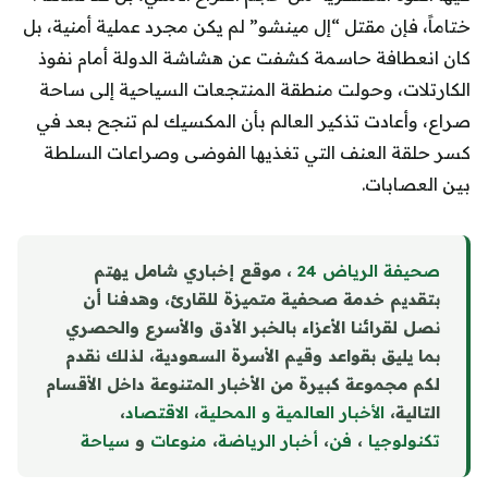
ختاماً، فإن مقتل “إل مينشو” لم يكن مجرد عملية أمنية، بل
كان انعطافة حاسمة كشفت عن هشاشة الدولة أمام نفوذ
الكارتلات، وحولت منطقة المنتجعات السياحية إلى ساحة
صراع، وأعادت تذكير العالم بأن المكسيك لم تنجح بعد في
كسر حلقة العنف التي تغذيها الفوضى وصراعات السلطة
بين العصابات.
صحيفة الرياض 24
، موقع إخباري شامل يهتم
بتقديم خدمة صحفية متميزة للقارئ، وهدفنا أن
نصل لقرائنا الأعزاء بالخبر الأدق والأسرع والحصري
بما يليق بقواعد وقيم الأسرة السعودية، لذلك نقدم
لكم مجموعة كبيرة من الأخبار المتنوعة داخل الأقسام
التالية،
الأخبار العالمية و المحلية
،
الاقتصاد
،
تكنولوجيا
،
فن
،
أخبار الرياضة
،
منوع
ا
ت
و
سياحة