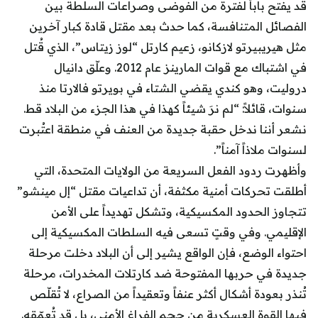
قد يفتح باباً لفترة من الفوضى وصراعات السلطة بين
الفصائل المتنافسة، كما حدث بعد مقتل قادة كبار آخرين
مثل هيريبيرتو لازكانو، زعيم كارتل “لوز زيتاس”، الذي قُتل
في اشتباك مع قوات المارينز عام 2012. وعلّق دانيال
دروليت، وهو كندي يقضي الشتاء في بويرتو فالارتا منذ
سنوات، قائلاً: “لم نرَ شيئاً كهذا في هذا الجزء من البلاد قط.
نشعر أننا ندخل حقبة جديدة من العنف في منطقة اعتُبرت
لسنوات ملاذاً آمناً”.
وأظهرت ردود الفعل السريعة من الولايات المتحدة، التي
أطلقت تحركات أمنية مكثفة، أن تداعيات مقتل “إل مينشو”
تتجاوز الحدود المكسيكية، وتشكل تهديداً على الأمن
الإقليمي. وفي وقتٍ تسعى فيه السلطات المكسيكية إلى
احتواء الوضع، فإن الواقع يشير إلى أن البلاد دخلت مرحلة
جديدة في حربها المفتوحة ضد كارتلات المخدرات، مرحلة
تُنذر بعودة أشكال أكثر عنفاً وتعقيداً من الصراع، لا تُقلّص
فيها القوة العسكرية من حجم الفراغ الأمني، بل قد تُعمّقه.