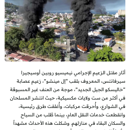
أثار مقتل الزعيم الإجرامي نيميسيو روبين أوسيجيرا
سيرفانتس، المعروف بلقب “إل مينشو”، زعيم عصابة
“خاليسكو الجيل الجديد”، موجة من العنف غير المسبوقة
في أكثر من ست ولايات مكسيكية، حيث انتشر المسلحان
في الشوارع، وأُحرقت مركبات، وأُغلقت طرق رئيسية،
وانقطعت خدمات النقل العام، بينما طُلب من السياح
والسكان البقاء في منازلهم. وشكلت هذه الأحداث مشهداً