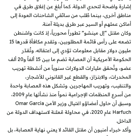
إشارة واضحة لتحدي الدولة. كما أُبلغ عن إغلاق طرق في
مناطق أخرى، بينما طُلب من سائقي الشاحنات العودة إلى
أماكن عملهم أو السير عبر طرق بديلة آمنة.
وكان مقتل “إل مينشو” تطوراً محورياً، إذ كانت واشنطن
تضعه على رأس قائمة المطلوبين، وتقدم مكافأة قدرها 15
مليون دولار مقابل معلومات تؤدي إلى اعتقاله. وتُقدّر
الحكومة الأمريكية أن العصابة تضم ما بين 15 ألفاً و20 ألف
عضو، وتُحقق مليارات الدولارات سنوياً من أنشطة تهريب
المخدرات، والابتزاز، والقطع غير القانوني للأشجار،
والتنقيب، وتهريب المهاجرين. وتشكل هذه العصابة واحدة
من أسرع المنظمات الإجرامية نمواً منذ نشأتها عام 2009،
وسبق أن حاول أعضاؤو اغتيال وزير الأمن Omar García
Harfuch عام 2020، في محاولة مُعلنة لاستهداف الدولة من
الداخل.
وأكد خبراء أمنيون أن مقتل القائد لا يعني نهاية العصابة، بل