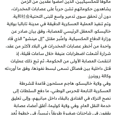
مألوفاً للمكسيكيين، الذين أمضوا عقدين من الزمن
يشاهدون حكوماتهم تشن حرباً على عصابات المخدرات،
دون أن تحقق سوى تدمير واسع للبنى التحتية和社会ية.
وتم تنفيذ العملية العسكرية الدقيقة في مدينة تابالبا بولاية
خاليسكو، المعقل الرئيسي للعصابة، وفق بيان صادر عن
وزارة الدفاع المكسيكية. واعتُبر مقتل “إل مينشو” الذي قاد
واحدة من أخطر عصابات المخدرات في البلاد لأكثر من عقد،
شرارة أشعلت اضطرابات عنيفة خلال ساعات قليلة، إذ
انتقمت العصابة الأولى من الحكومة، ثم تبع ذلك عمليات
قتل داخلية بين فصائل تسعى لبسط نفوذها، وفق ما أوردته
وكالة رويترز.
وفي ولاية خاليسكو، هاجم مسلحون قاعدة للشرطة
العسكرية التابعة للحرس الوطني، ما دفع السلطات إلى
نصح النزلاء في الفنادق بالبقاء داخل مبانيهم، وإلى تعليق
خدمة النقل العام. وفي ولاية كوليما، أغلق أعضاء عصابة
يقفون في شاحنات صغيرة طريقاً رئيسياً، في خطوة تُعد