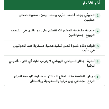
آخر الأخبار
الحوثي يجدد قصف مأرب وسط اليمن.. سقوط ضحايا
مدنيين
مديرية مكافحة المخدرات تقبض على مواطنين في القصيم
لترويج الإمفيتامين
قوات دفاع شبوة تعلن تنفيذ عملية عسكرية ضد الحوثيين
في مأرب
أنقرة: الإطار السياحي اليوناني لا يترتب عليه أي التزام قانوني
لتركيا
دوران: اتفاقية مكة للدفاع المشترك خطوة تاريخية لتعزيز
الردع الجماعي بين تركيا والسعودية وباكستان