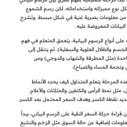
لكل نوع مميزاته واستخداماته، لكن رسم الشموع
 يوفره من معلومات بصرية غنية في شكل مبسط. وتشرح
لبيانات المعروضة عليه.
ف على أنواع الرسوم البيانية، يتعمق المتعلم في فهم
الجسم والظلال العلوية والسفلية). ثم ينتقل إلى
حدة (مثل المطرقة والشهاب والدوجي) ومن
 ونجمة المساء والصباح).
 هذه المرحلة يتعلم المتداول كيف يحدد الأنماط
مثل نمط الرأس والكتفين والمثلثات والأعلام.
د نقطة الكسر وهدف السعر المحتمل بعد الكسر.
ن قراءة حركة السعر النقية على الرسم البياني، يبدأ
معلومات إضافية عن حالة السوق مثل الزخم والتشبع